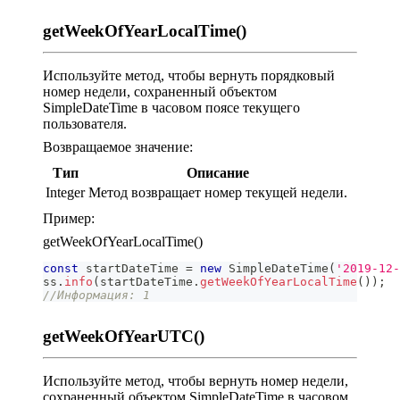
getWeekOfYearLocalTime()
Используйте метод, чтобы вернуть порядковый
номер недели, сохраненный объектом
SimpleDateTime в часовом поясе текущего
пользователя.
Возвращаемое значение:
Тип
Описание
Integer
Метод возвращает номер текущей недели.
Пример:
getWeekOfYearLocalTime()
const
 startDateTime 
=
new
SimpleDateTime
(
'2019-12-
ss
.
info
(
startDateTime
.
getWeekOfYearLocalTime
(
)
)
;
//Информация: 1
getWeekOfYearUTC()
Используйте метод, чтобы вернуть номер недели,
сохраненный объектом SimpleDateTime в часовом