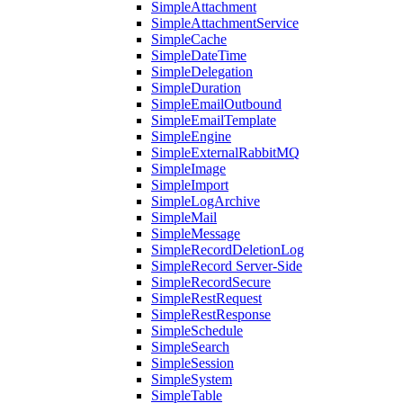
SimpleAttachment
SimpleAttachmentService
SimpleCache
SimpleDateTime
SimpleDelegation
SimpleDuration
SimpleEmailOutbound
SimpleEmailTemplate
SimpleEngine
SimpleExternalRabbitMQ
SimpleImage
SimpleImport
SimpleLogArchive
SimpleMail
SimpleMessage
SimpleRecordDeletionLog
SimpleRecord Server-Side
SimpleRecordSecure
SimpleRestRequest
SimpleRestResponse
SimpleSchedule
SimpleSearch
SimpleSession
SimpleSystem
SimpleTable