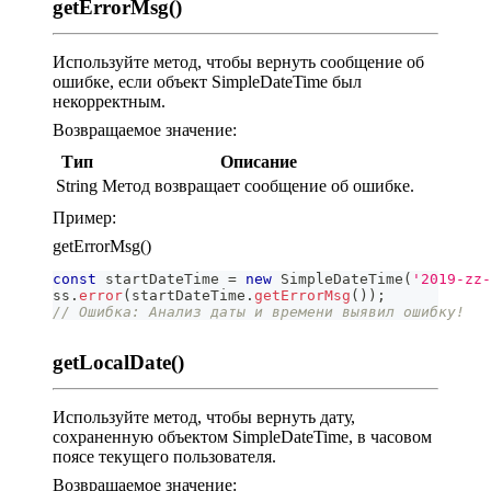
getErrorMsg()
Используйте метод, чтобы вернуть сообщение об
ошибке, если объект SimpleDateTime был
некорректным.
Возвращаемое значение:
Тип
Описание
String
Метод возвращает сообщение об ошибке.
Пример:
getErrorMsg()
const
 startDateTime 
=
new
SimpleDateTime
(
'2019-zz-
ss
.
error
(
startDateTime
.
getErrorMsg
(
)
)
;
// Ошибка: Анализ даты и времени выявил ошибку!
getLocalDate()
Используйте метод, чтобы вернуть дату,
сохраненную объектом SimpleDateTime, в часовом
поясе текущего пользователя.
Возвращаемое значение: