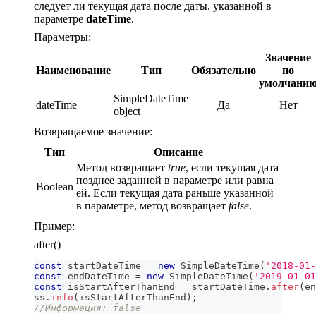
следует ли текущая дата после даты, указанной в
параметре
dateTime
.
Параметры:
Значение
Наименование
Тип
Обязательно
по
умолчани
SimpleDateTime
dateTime
Да
Нет
object
Возвращаемое значение:
Тип
Описание
Метод возвращает
true
, если текущая дата
позднее заданной в параметре или равна
Boolean
ей. Если текущая дата раньше указанной
в параметре, метод возвращает
false
.
Пример:
after()
const
 startDateTime 
=
new
SimpleDateTime
(
'2018-01-
const
 endDateTime 
=
new
SimpleDateTime
(
'2019-01-01
const
 isStartAfterThanEnd 
=
 startDateTime
.
after
(
en
ss
.
info
(
isStartAfterThanEnd
)
;
//Информация: false