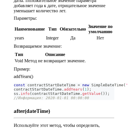
даты. Положительное значение параметра
добавляет года к дате, отрицательное значение
уменьшает количество лет.
Параметры:
Значение по
Наименование
Тип
Обязательно
умолчанию
years
Integer
Да
Нет
Возвращаемое значение:
Тип
Описание
Void
Метод не возвращает значение.
Пример:
addYears()
const
 contractStartDateTime 
=
new
SimpleDateTime
(
'
contractStartDateTime
.
addYears
(
1
)
;
ss
.
info
(
contractStartDateTime
.
getValue
(
)
)
;
//Информация: 2020-01-01 00:00:00
after(dateTime)
Используйте этот метод, чтобы определить,