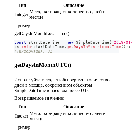
Тип
Описание
Метод возвращает количество дней в
Integer
месяце.
Пример:
getDaysInMonthLocalTime()
const
 startDateTime 
=
new
SimpleDateTime
(
'2019-01-
ss
.
info
(
startDateTime
.
getDaysInMonthLocalTime
(
)
)
;
//Информация: 31
getDaysInMonthUTC()
Используйте метод, чтобы вернуть количество
дней в месяце, сохраненном объектом
SimpleDateTime в часовом поясе UTC.
Возвращаемое значение:
Тип
Описание
Метод возвращает количество дней в
Integer
месяце.
Пример: