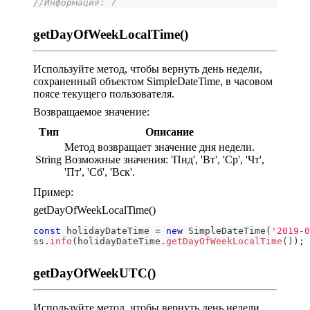
//Информация: 7
getDayOfWeekLocalTime()
Используйте метод, чтобы вернуть день недели,
сохраненный объектом SimpleDateTime, в часовом
поясе текущего пользователя.
Возвращаемое значение:
Тип
Описание
Метод возвращает значение дня недели.
String
Возможные значения: 'Пнд', 'Вт', 'Ср', 'Чт',
'Пт', 'Сб', 'Вск'.
Пример:
getDayOfWeekLocalTime()
const
 holidayDateTime 
=
new
SimpleDateTime
(
'2019-0
ss
.
info
(
holidayDateTime
.
getDayOfWeekLocalTime
(
)
)
;
getDayOfWeekUTC()
Используйте метод, чтобы вернуть день недели,