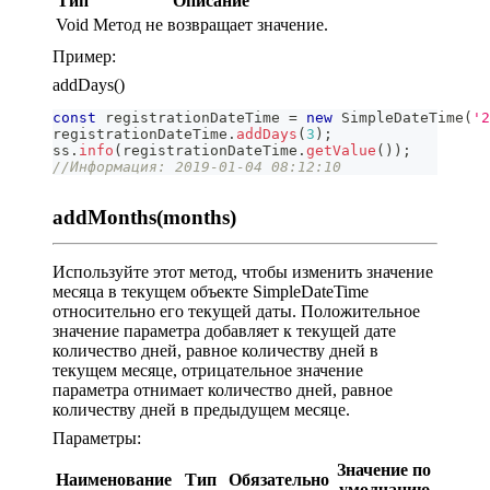
Тип
Описание
Void
Метод не возвращает значение.
Пример:
addDays()
const
 registrationDateTime 
=
new
SimpleDateTime
(
'2
registrationDateTime
.
addDays
(
3
)
;
ss
.
info
(
registrationDateTime
.
getValue
(
)
)
;
//Информация: 2019-01-04 08:12:10
addMonths(months)
Используйте этот метод, чтобы изменить значение
месяца в текущем объекте SimpleDateTime
относительно его текущей даты. Положительное
значение параметра добавляет к текущей дате
количество дней, равное количеству дней в
текущем месяце, отрицательное значение
параметра отнимает количество дней, равное
количеству дней в предыдущем месяце.
Параметры:
Значение по
Наименование
Тип
Обязательно
умолчанию