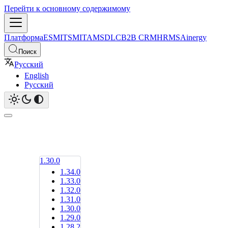
Перейти к основному содержимому
Платформа
ESM
ITSM
ITAM
SDLC
B2B CRM
HRMS
Ainergy
Поиск
Русский
English
Русский
1.30.0
1.34.0
1.33.0
1.32.0
1.31.0
1.30.0
1.29.0
1.28.2