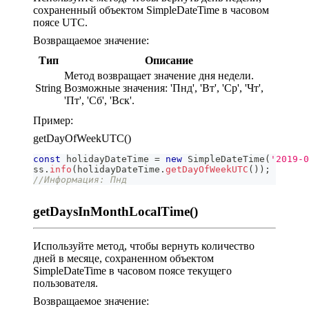
сохраненный объектом SimpleDateTime в часовом
поясе UTC.
Возвращаемое значение:
Тип
Описание
Метод возвращает значение дня недели.
String
Возможные значения: 'Пнд', 'Вт', 'Ср', 'Чт',
'Пт', 'Сб', 'Вск'.
Пример:
getDayOfWeekUTC()
const
 holidayDateTime 
=
new
SimpleDateTime
(
'2019-0
ss
.
info
(
holidayDateTime
.
getDayOfWeekUTC
(
)
)
;
//Информация: Пнд
getDaysInMonthLocalTime()
Используйте метод, чтобы вернуть количество
дней в месяце, сохраненном объектом
SimpleDateTime в часовом поясе текущего
пользователя.
Возвращаемое значение: