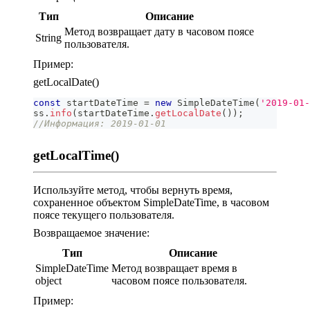
Тип
Описание
Метод возвращает дату в часовом поясе
String
пользователя.
Пример:
getLocalDate()
const
 startDateTime 
=
new
SimpleDateTime
(
'2019-01-
ss
.
info
(
startDateTime
.
getLocalDate
(
)
)
;
//Информация: 2019-01-01
getLocalTime()
Используйте метод, чтобы вернуть время,
сохраненное объектом SimpleDateTime, в часовом
поясе текущего пользователя.
Возвращаемое значение:
Тип
Описание
SimpleDateTime
Метод возвращает время в
object
часовом поясе пользователя.
Пример: