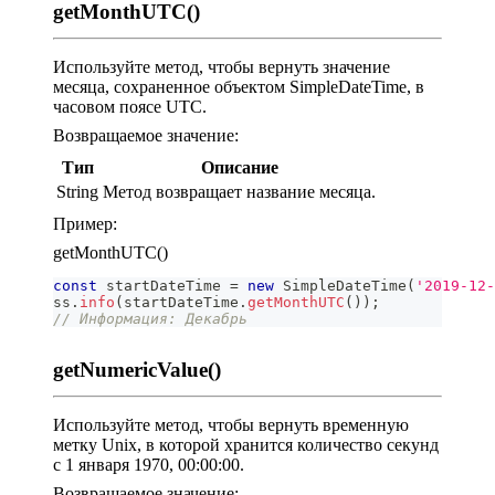
getMonthUTC()
Используйте метод, чтобы вернуть значение
месяца, сохраненное объектом SimpleDateTime, в
часовом поясе UTC.
Возвращаемое значение:
Тип
Описание
String
Метод возвращает название месяца.
Пример:
getMonthUTC()
const
 startDateTime 
=
new
SimpleDateTime
(
'2019-12-
ss
.
info
(
startDateTime
.
getMonthUTC
(
)
)
;
// Информация: Декабрь
getNumericValue()
Используйте метод, чтобы вернуть временную
метку Unix, в которой хранится количество секунд
с 1 января 1970, 00:00:00.
Возвращаемое значение: