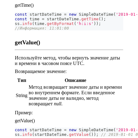
getTime()
const
 startDateTime 
=
new
SimpleDateTime
(
'2019-01-
const
 time 
=
 startDateTime
.
getTime
(
)
;
ss
.
info
(
time
.
getByFormat
(
'h:i:s'
)
)
;
//Информация: 11:01:00
getValue()
Используйте метод, чтобы вернуть значение даты
и времени в часовом поясе UTC.
Возвращаемое значение:
Тип
Описание
Метод возвращает значение даты и времени
во внутреннем формате. Если введенное
String
значение даты не валидно, метод
возвращает
null
.
Пример:
getValue()
const
 startDateTime 
=
new
SimpleDateTime
(
'2019-01-
ss
.
info
(
startDateTime
.
getValue
(
)
)
;
// 2019-01-01 