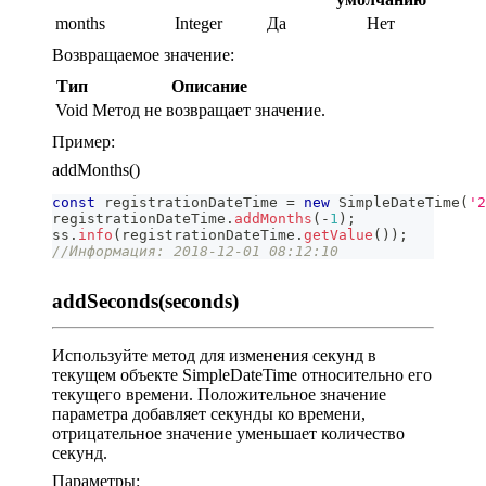
months
Integer
Да
Нет
Возвращаемое значение:
Тип
Описание
Void
Метод не возвращает значение.
Пример:
addMonths()
const
 registrationDateTime 
=
new
SimpleDateTime
(
'2
registrationDateTime
.
addMonths
(
-
1
)
;
ss
.
info
(
registrationDateTime
.
getValue
(
)
)
;
//Информация: 2018-12-01 08:12:10
addSeconds(seconds)
Используйте метод для изменения секунд в
текущем объекте SimpleDateTime относительно его
текущего времени. Положительное значение
параметра добавляет секунды ко времени,
отрицательное значение уменьшает количество
секунд.
Параметры: