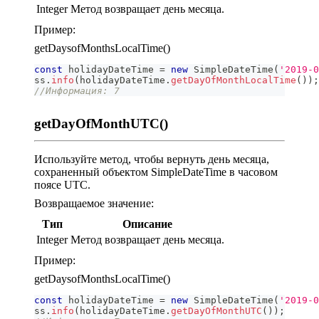
Integer
Метод возвращает день месяца.
Пример:
getDaysofMonthsLocalTime()
const
 holidayDateTime 
=
new
SimpleDateTime
(
'2019-0
ss
.
info
(
holidayDateTime
.
getDayOfMonthLocalTime
(
)
)
;
//Информация: 7
getDayOfMonthUTC()
Используйте метод, чтобы вернуть день месяца,
сохраненный объектом SimpleDateTime в часовом
поясе UTC.
Возвращаемое значение:
Тип
Описание
Integer
Метод возвращает день месяца.
Пример:
getDaysofMonthsLocalTime()
const
 holidayDateTime 
=
new
SimpleDateTime
(
'2019-0
ss
.
info
(
holidayDateTime
.
getDayOfMonthUTC
(
)
)
;