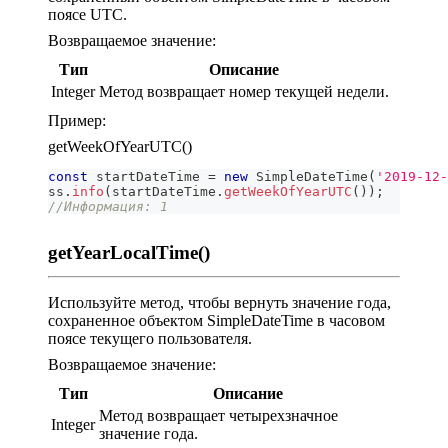
поясе UTC.
Возвращаемое значение:
Тип
Описание
Integer
Метод возвращает номер текущей недели.
Пример:
getWeekOfYearUTC()
const
 startDateTime 
=
new
SimpleDateTime
(
'2019-12-
ss
.
info
(
startDateTime
.
getWeekOfYearUTC
(
)
)
;
//Информация: 1
getYearLocalTime()
Используйте метод, чтобы вернуть значение года,
сохраненное объектом SimpleDateTime в часовом
поясе текущего пользователя.
Возвращаемое значение:
Тип
Описание
Метод возвращает четырехзначное
Integer
значение года.