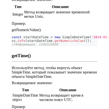
Тип
Описание
Метод возвращает значение временной
Integer
метки Unix.
Пример:
getNumericValue()
const
 startDateTime 
=
new
SimpleDateTime
(
'2019-01-
ss
.
info
(
startDateTime
.
getNumericValue
(
)
)
;
//Информация: 1546329600
getTime()
Используйте метод, чтобы вернуть объект
SimpleTime, который показывает значение времени
объекта SimpleDateTime.
Возвращаемое значение:
Тип
Описание
SimpleDateTime
Метод возвращает время в
object
часовом поясе UTC.
Пример: