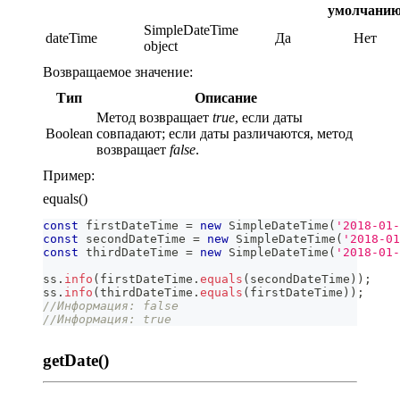
умолчани
SimpleDateTime
dateTime
Да
Нет
object
Возвращаемое значение:
Тип
Описание
Метод возвращает
true
, если даты
Boolean
совпадают; если даты различаются, метод
возвращает
false
.
Пример:
equals()
const
 firstDateTime 
=
new
SimpleDateTime
(
'2018-01-
const
 secondDateTime 
=
new
SimpleDateTime
(
'2018-01
const
 thirdDateTime 
=
new
SimpleDateTime
(
'2018-01-
ss
.
info
(
firstDateTime
.
equals
(
secondDateTime
)
)
;
ss
.
info
(
thirdDateTime
.
equals
(
firstDateTime
)
)
;
//Информация: false
//Информация: true
getDate()