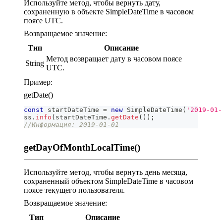
Используйте метод, чтобы вернуть дату,
сохраненную в объекте SimpleDateTime в часовом
поясе UTC.
Возвращаемое значение:
Тип
Описание
Метод возвращает дату в часовом поясе
String
UTC.
Пример:
getDate()
const
 startDateTime 
=
new
SimpleDateTime
(
'2019-01-
ss
.
info
(
startDateTime
.
getDate
(
)
)
;
//Информация: 2019-01-01
getDayOfMonthLocalTime()
Используйте метод, чтобы вернуть день месяца,
сохраненный объектом SimpleDateTime в часовом
поясе текущего пользователя.
Возвращаемое значение:
Тип
Описание