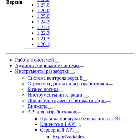
Версия
1.27.0
1.26.0
1.25.0
1.24.2
1.23.3
1.22.3
1.21.3
1.20.1
Работа с системой
Администрирование системы
Инструменты разработки
Система контроля версий
Структура данных для разработчиков
Бизнес-логика
Инструменты интеграции
Общие инструменты автоматизации
Виджеты
API для разработчиков
Правила проверки безопасности URL
Клиентский API
Серверный API
ExportVariables