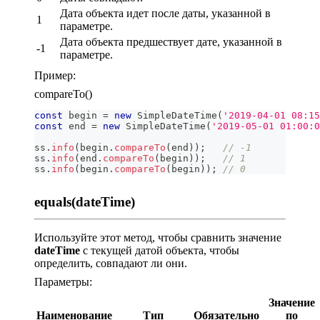
Дата объекта идет после даты, указанной в
1
параметре.
Дата объекта предшествует дате, указанной в
-1
параметре.
Пример:
compareTo()
const
 begin 
=
new
SimpleDateTime
(
'2019-04-01 08:15
const
 end 
=
new
SimpleDateTime
(
'2019-05-01 01:00:0
ss
.
info
(
begin
.
compareTo
(
end
)
)
;
// -1
ss
.
info
(
end
.
compareTo
(
begin
)
)
;
// 1
ss
.
info
(
begin
.
compareTo
(
begin
)
)
;
// 0
equals(dateTime)
Используйте этот метод, чтобы сравнить значение
dateTime
с текущей датой объекта, чтобы
определить, совпадают ли они.
Параметры:
Значение
Наименование
Тип
Обязательно
по