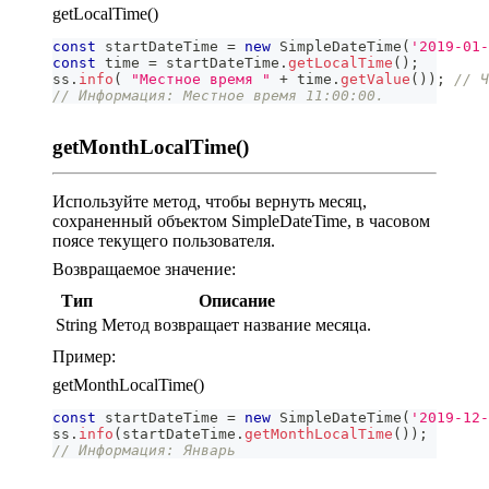
getLocalTime()
const
 startDateTime 
=
new
SimpleDateTime
(
'2019-01-
const
 time 
=
 startDateTime
.
getLocalTime
(
)
;
ss
.
info
(
"Местное время "
+
 time
.
getValue
(
)
)
;
// Ч
// Информация: Местное время 11:00:00.
getMonthLocalTime()
Используйте метод, чтобы вернуть месяц,
сохраненный объектом SimpleDateTime, в часовом
поясе текущего пользователя.
Возвращаемое значение:
Тип
Описание
String
Метод возвращает название месяца.
Пример:
getMonthLocalTime()
const
 startDateTime 
=
new
SimpleDateTime
(
'2019-12-
ss
.
info
(
startDateTime
.
getMonthLocalTime
(
)
)
;
// Информация: Январь