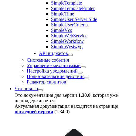
SimpleTemplate
SimpleTemplatePrinter
SimpleTime
SimpleUser Server-Side
SimpleUserCriteria
SimpleVcs
SimpleWebService
SimpleWorkflow
SimpleWysiwyg
API виджетов
Системные события
Управление механизмами
Настройка уведомлений
Пользовательские действия
Редактор скриптов
Что нового
Это документация для версии
1.30.0
, которая уже
не поддерживается.
Актуальная документация находится на странице
последней версии
(
1.34.0
).