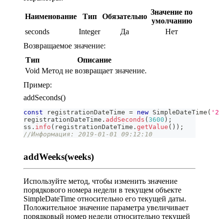
Значение по
Наименование
Тип
Обязательно
умолчанию
seconds
Integer
Да
Нет
Возвращаемое значение:
Тип
Описание
Void
Метод не возвращает значение.
Пример:
addSeconds()
const
 registrationDateTime 
=
new
SimpleDateTime
(
'2
registrationDateTime
.
addSeconds
(
3600
)
;
ss
.
info
(
registrationDateTime
.
getValue
(
)
)
;
//Информация: 2019-01-01 09:12:10
addWeeks(weeks)
Используйте метод, чтобы изменить значение
порядкового номера недели в текущем объекте
SimpleDateTime относительно его текущей даты.
Положительное значение параметра увеличивает
порядковый номер недели относительно текущей