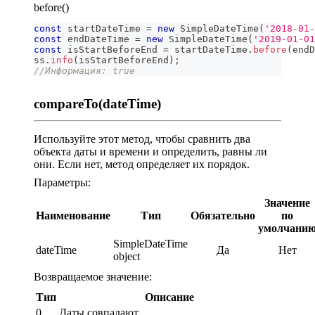
before()
const
 startDateTime 
=
new
SimpleDateTime
(
'2018-01-
const
 endDateTime 
=
new
SimpleDateTime
(
'2019-01-01
const
 isStartBeforeEnd 
=
 startDateTime
.
before
(
endD
ss
.
info
(
isStartBeforeEnd
)
;
//Информация: true
compareTo(dateTime)
Используйте этот метод, чтобы сравнить два
объекта даты и времени и определить, равны ли
они. Если нет, метод определяет их порядок.
Параметры:
Значение
Наименование
Тип
Обязательно
по
умолчани
SimpleDateTime
dateTime
Да
Нет
object
Возвращаемое значение:
Тип
Описание
0
Даты совпадают.