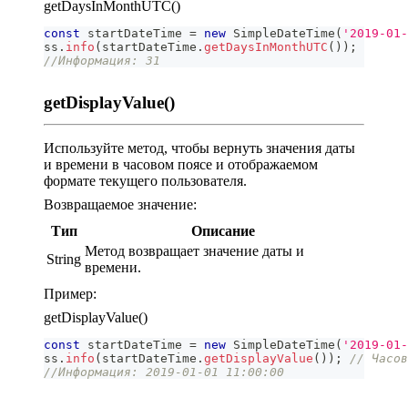
getDaysInMonthUTC()
const
 startDateTime 
=
new
SimpleDateTime
(
'2019-01-
ss
.
info
(
startDateTime
.
getDaysInMonthUTC
(
)
)
;
//Информация: 31
getDisplayValue()
Используйте метод, чтобы вернуть значения даты
и времени в часовом поясе и отображаемом
формате текущего пользователя.
Возвращаемое значение:
Тип
Описание
Метод возвращает значение даты и
String
времени.
Пример:
getDisplayValue()
const
 startDateTime 
=
new
SimpleDateTime
(
'2019-01-
ss
.
info
(
startDateTime
.
getDisplayValue
(
)
)
;
// Часов
//Информация: 2019-01-01 11:00:00