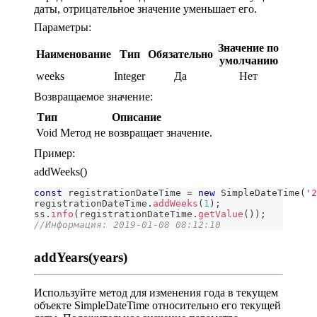
даты, отрицательное значение уменьшает его.
Параметры:
Значение по
Наименование
Тип
Обязательно
умолчанию
weeks
Integer
Да
Нет
Возвращаемое значение:
Тип
Описание
Void
Метод не возвращает значение.
Пример:
addWeeks()
const
 registrationDateTime 
=
new
SimpleDateTime
(
'2
registrationDateTime
.
addWeeks
(
1
)
;
ss
.
info
(
registrationDateTime
.
getValue
(
)
)
;
//Информация: 2019-01-08 08:12:10
addYears(years)
Используйте метод для изменения года в текущем
объекте SimpleDateTime относительно его текущей