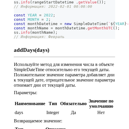
ss
.
info
(
rangeStartDatetime 
.
getValue
(
)
)
;
// Информация: 2022-02-01 00:00:00
const
YEAR
=
2022
;
const
MONTH
=
2
;
const
 monthDatetime 
=
new
SimpleDateTime
(
`
${
YEAR
}
-
const
 monthName 
=
 monthDatetime
.
getMonthUTC
(
)
;
ss
.
info
(
monthName
)
;
// Информация: Февраль
addDays(days)
Используйте метод для изменения числа в объекте
SimpleDateTime относительно его текущей даты.
Положительное значение параметра добавляет дни
к текущей дате, отрицательное значение параметра
отнимает дни от текущей даты.
Параметры:
Значение по
Наименование
Тип
Обязательно
умолчанию
days
Integer
Да
Нет
Возвращаемое значение: