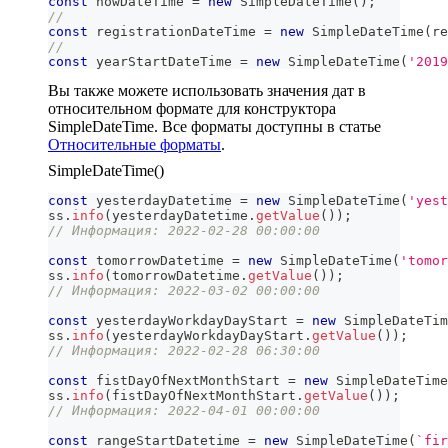
const
 nowDateTime 
=
new
SimpleDateTime
(
)
;
//
const
 registrationDateTime 
=
new
SimpleDateTime
(
re
//
const
 yearStartDateTime 
=
new
SimpleDateTime
(
'2019
Вы также можете использовать значения дат в
относительном формате для конструктора
SimpleDateTime. Все форматы доступны в статье
Относительные форматы
.
SimpleDateTime()
const
 yesterdayDatetime 
=
new
SimpleDateTime
(
'yest
ss
.
info
(
yesterdayDatetime
.
getValue
(
)
)
;
// Информация: 2022-02-28 00:00:00  
const
 tomorrowDatetime 
=
new
SimpleDateTime
(
'tomor
ss
.
info
(
tomorrowDatetime
.
getValue
(
)
)
;
// Информация: 2022-03-02 00:00:00
const
 yesterdayWorkdayDayStart 
=
new
SimpleDateTim
ss
.
info
(
yesterdayWorkdayDayStart
.
getValue
(
)
)
;
// Информация: 2022-02-28 06:30:00
const
 fistDayOfNextMonthStart 
=
new
SimpleDateTime
ss
.
info
(
fistDayOfNextMonthStart
.
getValue
(
)
)
;
// Информация: 2022-04-01 00:00:00
const
 rangeStartDatetime 
=
new
SimpleDateTime
(
`
fir