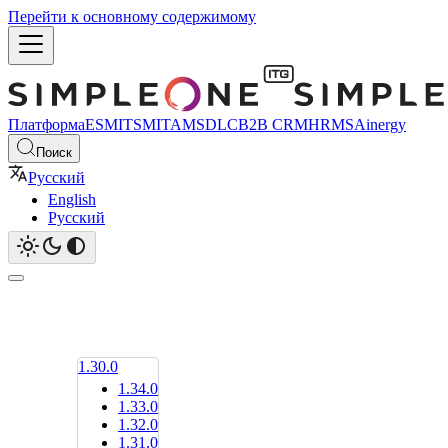
Перейти к основному содержимому
Платформа
ESM
ITSM
ITAM
SDLC
B2B CRM
HRMS
Ainergy
Поиск
Русский
English
Русский
1.30.0
1.34.0
1.33.0
1.32.0
1.31.0