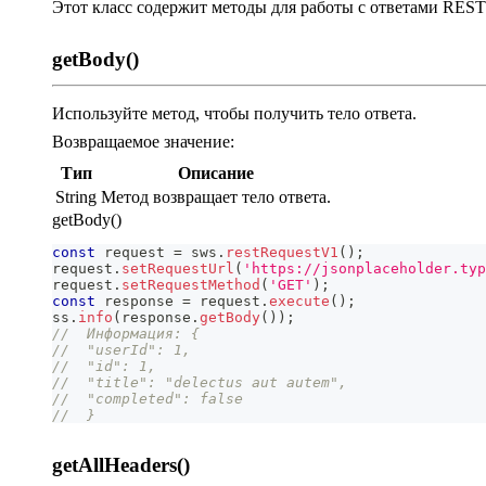
Этот класс содержит методы для работы с ответами REST
getBody()
Используйте метод, чтобы получить тело ответа.
Возвращаемое значение:
Тип
Описание
String
Метод возвращает тело ответа.
getBody()
const
 request 
=
 sws
.
restRequestV1
(
)
;
request
.
setRequestUrl
(
'https://jsonplaceholder.typ
request
.
setRequestMethod
(
'GET'
)
;
const
 response 
=
 request
.
execute
(
)
;
ss
.
info
(
response
.
getBody
(
)
)
;
//  Информация: {
//  "userId": 1,
//  "id": 1,
//  "title": "delectus aut autem",
//  "completed": false
//  }
getAllHeaders()