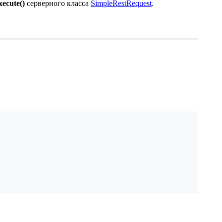
xecute()
серверного класса
SimpleRestRequest
.