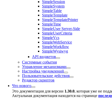
SimpleSession
SimpleSystem
SimpleTable
SimpleTemplate
SimpleTemplatePrinter
SimpleTime
SimpleUser Server-Side
SimpleUserCriteria
SimpleVcs
SimpleWebService
SimpleWorkflow
SimpleWysiwyg
API виджетов
Системные события
Управление механизмами
Настройка уведомлений
Пользовательские действия
Редактор скриптов
Что нового
Это документация для версии
1.30.0
, которая уже не под
Актуальная документация находится на странице
послед