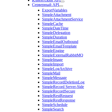
Клиентский API
Серверный API
ExportVariables
SimpleAttachment
SimpleAttachmentService
SimpleCache
SimpleDateTime
SimpleDelegation
SimpleDuration
SimpleEmailOutbound
SimpleEmailTemplate
SimpleEngine
SimpleExternalRabbitMQ
SimpleImage
SimpleImport
SimpleLogArchive
SimpleMail
SimpleMessage
SimpleRecordDeletionLog
SimpleRecord Server-Side
SimpleRecordSecure
SimpleRestRequest
SimpleRestResponse
SimpleSchedule
SimpleSearch