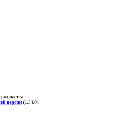
держивается.
ней версии
(
1.34.0
).