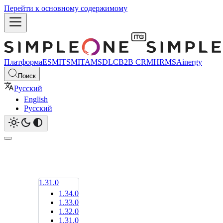
Перейти к основному содержимому
Платформа
ESM
ITSM
ITAM
SDLC
B2B CRM
HRMS
Ainergy
Поиск
Русский
English
Русский
1.31.0
1.34.0
1.33.0
1.32.0
1.31.0