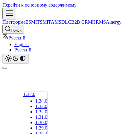
Перейти к основному содержимому
Платформа
ESM
ITSM
ITAM
SDLC
B2B CRM
HRMS
Ainergy
Поиск
Русский
English
Русский
1.32.0
1.34.0
1.33.0
1.32.0
1.31.0
1.30.0
1.29.0
1.28.2