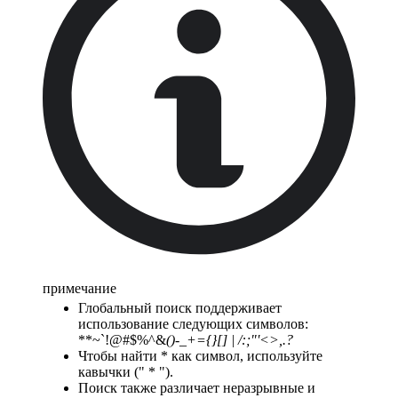
примечание
Глобальный поиск поддерживает
использование следующих символов:
**~`!@#$%^&
()-_+={}[] | /:;"'<>,.?
Чтобы найти * как символ, используйте
кавычки (" * ").
Поиск также различает неразрывные и