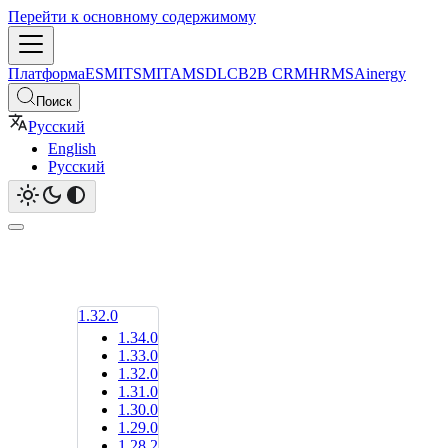
Перейти к основному содержимому
Платформа
ESM
ITSM
ITAM
SDLC
B2B CRM
HRMS
Ainergy
Поиск
Русский
English
Русский
1.32.0
1.34.0
1.33.0
1.32.0
1.31.0
1.30.0
1.29.0
1.28.2