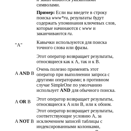
символами.
Пример:
Если вы введете в строку
поиска
www*ru
, результаты будут
содержать упоминания ключевых слов,
которые начинаются с
www
и
заканчиваются
ru
.
Кавычки используются для поиска
"A"
точного слова или фразы.
Этот оператор возвращает результаты,
относящиеся как к A, так и к B.
Очень полезно применять этот
A
AND
B
оператор при выполнении запроса с
другими операторами; в противном
случае SimpleOne по умолчанию
использует
AND
для обычного поиска.
Этот оператор возвращает результаты,
A
OR
B
относящиеся к A или B, или к обоим.
Этот оператор возвращает результаты,
соответствующие условию А, за
A
NOT
B
исключением записей таблицы с
индексированными колонками,