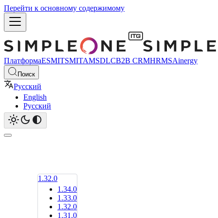
Перейти к основному содержимому
Платформа
ESM
ITSM
ITAM
SDLC
B2B CRM
HRMS
Ainergy
Поиск
Русский
English
Русский
1.32.0
1.34.0
1.33.0
1.32.0
1.31.0