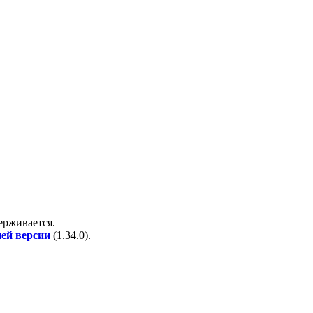
держивается.
ней версии
(
1.34.0
).