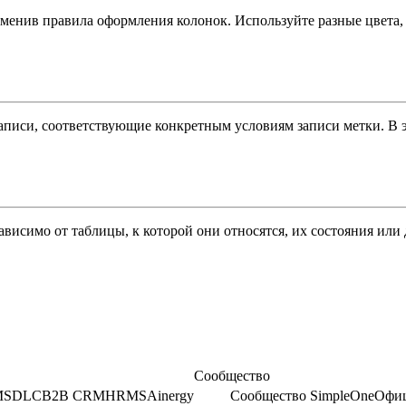
рименив правила оформления колонок. Используйте разные цвета
писи, соответствующие конкретным условиям записи метки. В э
ависимо от таблицы, к которой они относятся, их состояния или
Сообщество
M
SDLC
B2B CRM
HRMS
Ainergy
Сообщество SimpleOne
Офиц