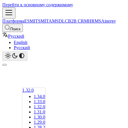
Перейти к основному содержимому
Платформа
ESM
ITSM
ITAM
SDLC
B2B CRM
HRMS
Ainergy
Поиск
Русский
English
Русский
1.32.0
1.34.0
1.33.0
1.32.0
1.31.0
1.30.0
1.29.0
1.28.2