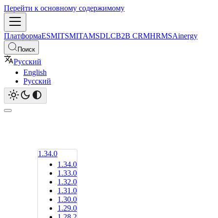
Перейти к основному содержимому
Платформа
ESM
ITSM
ITAM
SDLC
B2B CRM
HRMS
Ainergy
Поиск
Русский
English
Русский
1.34.0
1.34.0
1.33.0
1.32.0
1.31.0
1.30.0
1.29.0
1.28.2