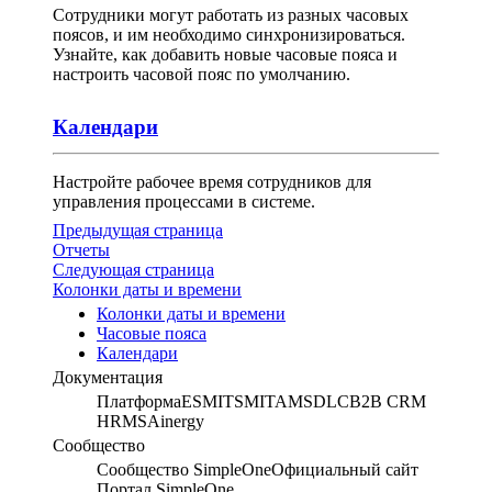
Сотрудники могут работать из разных часовых
поясов, и им необходимо синхронизироваться.
Узнайте, как добавить новые часовые пояса и
настроить часовой пояс по умолчанию.
Календари
Настройте рабочее время сотрудников для
управления процессами в системе.
Предыдущая страница
Отчеты
Следующая страница
Колонки даты и времени
Колонки даты и времени
Часовые пояса
Календари
Документация
Платформа
ESM
ITSM
ITAM
SDLC
B2B CRM
HRMS
Ainergy
Сообщество
Сообщество SimpleOne
Официальный сайт
Портал SimpleOne