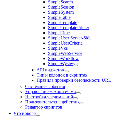
SimpleSearch
SimpleSession
SimpleSystem
SimpleTable
SimpleTemplate
SimpleTemplatePrinter
SimpleTime
SimpleUser Server-Side
SimpleUserCriteria
SimpleVcs
SimpleWebService
SimpleWorkflow
SimpleWysiwyg
API виджетов
Типы колонок в скриптах
Правила проверки безопасности URL
Системные события
Управление механизмами
Настройка уведомлений
Пользовательские действия
Редактор скриптов
Что нового