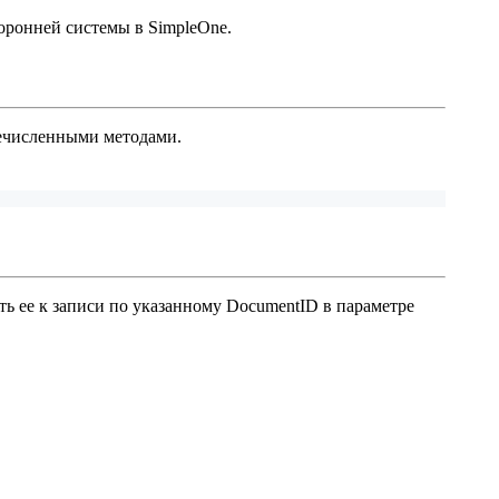
оронней системы в SimpleOne.
еречисленными методами.
ть ее к записи по указанному DocumentID в параметре