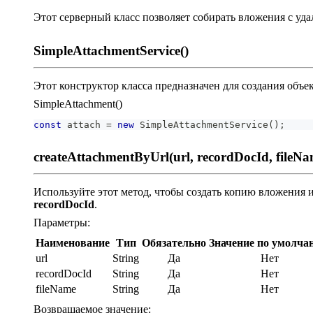
Этот серверный класс позволяет собирать вложения с уд
SimpleAttachmentService()
Этот конструктор класса предназначен для создания объе
SimpleAttachment()
const
 attach 
=
new
SimpleAttachmentService
(
)
;
createAttachmentByUrl(url, recordDocId, fileNa
Используйте этот метод, чтобы создать копию вложения 
recordDocId
.
Параметры:
Наименование
Тип
Обязательно
Значение по умолча
url
String
Да
Нет
recordDocId
String
Да
Нет
fileName
String
Да
Нет
Возвращаемое значение: