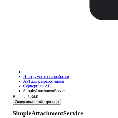
Инструменты разработки
API для разработчиков
Серверный API
SimpleAttachmentService
Версия: 1.34.0
Содержание этой страницы
SimpleAttachmentService