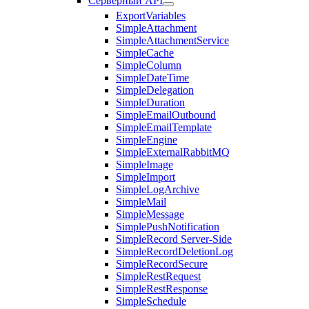
Серверный API
ExportVariables
SimpleAttachment
SimpleAttachmentService
SimpleCache
SimpleColumn
SimpleDateTime
SimpleDelegation
SimpleDuration
SimpleEmailOutbound
SimpleEmailTemplate
SimpleEngine
SimpleExternalRabbitMQ
SimpleImage
SimpleImport
SimpleLogArchive
SimpleMail
SimpleMessage
SimplePushNotification
SimpleRecord Server-Side
SimpleRecordDeletionLog
SimpleRecordSecure
SimpleRestRequest
SimpleRestResponse
SimpleSchedule