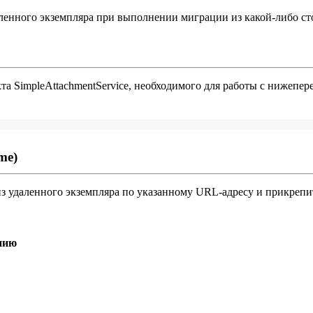
аленного экземпляра при выполнении миграции из какой-либо ст
кта SimpleAttachmentService, необходимого для работы с нижеп
me)
из удаленного экземпляра по указанному URL-адресу и прикрепи
нию