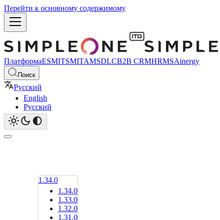
Перейти к основному содержимому
Платформа
ESM
ITSM
ITAM
SDLC
B2B CRM
HRMS
Ainergy
Поиск
Русский
English
Русский
1.34.0
1.34.0
1.33.0
1.32.0
1.31.0