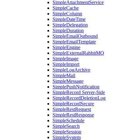
SimpleAttachmentService
SimpleCache
SimpleColumn
SimpleDateTime
SimpleDelegation
SimpleDuration
SimpleEmailOutbound
SimpleEmailTemplate
SimpleEngine
SimpleExternalRabbitMQ
SimpleImage
SimpleImport
SimpleLogArchive
SimpleMail
SimpleMessage
SimplePushNotification
SimpleRecord Server-Side
SimpleRecordDeletionLog
SimpleRecordSecure
SimpleRestRequest
SimpleRestResponse
SimpleSchedule
SimpleSearch
SimpleSession
SimpleSystem