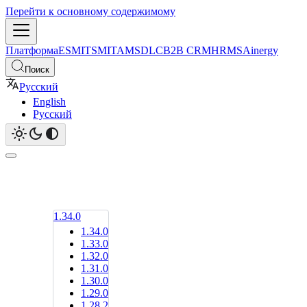
Перейти к основному содержимому
Платформа
ESM
ITSM
ITAM
SDLC
B2B CRM
HRMS
Ainergy
Поиск
Русский
English
Русский
1.34.0
1.34.0
1.33.0
1.32.0
1.31.0
1.30.0
1.29.0
1.28.2