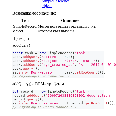
SimpleReference
object
Возвращаемое значение:
Тип
Описание
SimpleRecord
Метод возвращает экземпляр, на
object
котором был вызван.
Примеры:
addQuery()
const
 task 
=
new
SimpleRecord
(
'task'
)
;
task
.
addQuery
(
'active'
,
true
)
;
task
.
addQuery
(
'subject'
,
'like'
,
'email'
)
;
task
.
addQuery
(
'sys_created_at'
,
'<'
,
'2019-04-01 0
task
.
query
(
)
;
ss
.
info
(
'Количество: '
+
 task
.
getRowCount
(
)
)
;
// Информация: Количество: 0
addQuery() с REM-атрибутом
let
 record 
=
new
SimpleRecord
(
'task'
)
;
record
.
addQuery
(
'166972638116358001:description'
,
record
.
query
(
)
;
ss
.
info
(
'Всего записей: '
+
 record
.
getRowCount
(
)
)
;
// Информация: Всего записей: 1