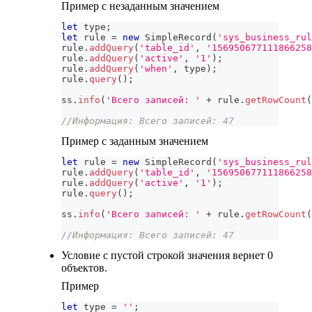
Пример с незаданным значением
let
 type
;
let
 rule 
=
new
SimpleRecord
(
'sys_business_rul
rule
.
addQuery
(
'table_id'
,
'156950677111866258
rule
.
addQuery
(
'active'
,
'1'
)
;
rule
.
addQuery
(
'when'
,
 type
)
;
rule
.
query
(
)
;
ss
.
info
(
'Всего записей: '
+
 rule
.
getRowCount
(
//Информация: Всего записей: 47
Пример с заданным значением
let
 rule 
=
new
SimpleRecord
(
'sys_business_rul
rule
.
addQuery
(
'table_id'
,
'156950677111866258
rule
.
addQuery
(
'active'
,
'1'
)
;
rule
.
query
(
)
;
ss
.
info
(
'Всего записей: '
+
 rule
.
getRowCount
(
//Информация: Всего записей: 47
Условие с пустой строкой значения вернет 0
объектов.
Пример
let
 type 
=
''
;