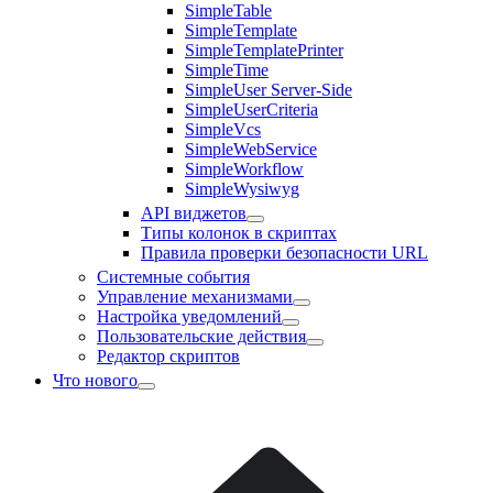
SimpleTable
SimpleTemplate
SimpleTemplatePrinter
SimpleTime
SimpleUser Server-Side
SimpleUserCriteria
SimpleVcs
SimpleWebService
SimpleWorkflow
SimpleWysiwyg
API виджетов
Типы колонок в скриптах
Правила проверки безопасности URL
Системные события
Управление механизмами
Настройка уведомлений
Пользовательские действия
Редактор скриптов
Что нового