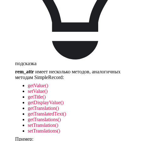
подсказка
rem_attr
имеет несколько методов, аналогичных
методам SimpleRecord:
getValue()
setValue()
getTitle()
getDisplayValue()
getTranslation()
getTranslatedText()
getTranslations()
setTranslation()
setTranslations()
Пример: