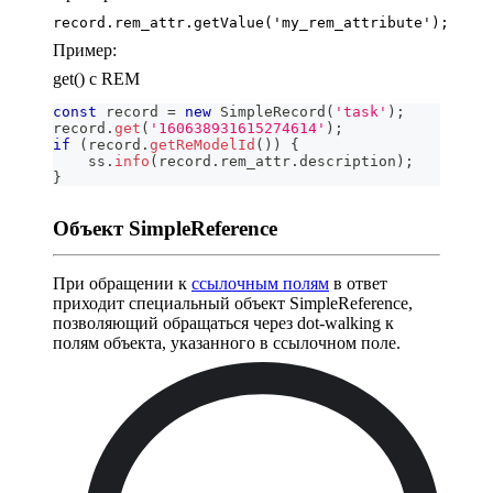
record.rem_attr.getValue('my_rem_attribute');
Пример:
get() c REM
const
 record 
=
new
SimpleRecord
(
'task'
)
;
record
.
get
(
'160638931615274614'
)
;
if
(
record
.
getReModelId
(
)
)
{
    ss
.
info
(
record
.
rem_attr
.
description
)
;
}
Объект SimpleReference
При обращении к
ссылочным полям
в ответ
приходит специальный объект SimpleReference,
позволяющий обращаться через dot-walking к
полям объекта, указанного в ссылочном поле.