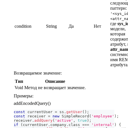
следую
паттерн:
'<sys_i
<attr_n
где
sys_i
condition
String
Да
Нет
модели,
которая
содержи
атрибут,
attr_na
системн
имя REM
атрибута
Возвращаемое значение:
Тип
Описание
Void
Метод не возвращает значение.
Примеры:
addEncodedQuery()
const
 currentUser 
=
 ss
.
getUser
(
)
;
const
 receiver 
=
new
SimpleRecord
(
'employee'
)
;
receiver
.
addQuery
(
'active'
,
true
)
;
if
(
currentUser
.
company
.
class
===
'internal'
)
{