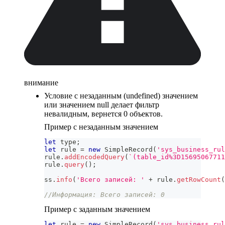
внимание
Условие с незаданным (undefined) значением
или значением null делает фильтр
невалидным, вернется 0 объектов.
Пример с незаданным значением
let
 type
;
let
 rule 
=
new
SimpleRecord
(
'sys_business_rul
rule
.
addEncodedQuery
(
`
(table_id%3D15695067711
rule
.
query
(
)
;
ss
.
info
(
'Всего записей: '
+
 rule
.
getRowCount
(
//Информация: Всего записей: 0
Пример с заданным значением
let
 rule 
=
new
SimpleRecord
(
'sys_business_rul