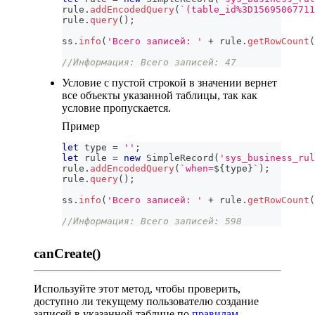
rule
.
addEncodedQuery
(
`
(table_id%3D15695067711
rule
.
query
(
)
;
ss
.
info
(
'Всего записей: '
+
 rule
.
getRowCount
(
//Информация: Всего записей: 47
Условие с пустой строкой в значении вернет
все объекты указанной таблицы, так как
условие пропускается.
Пример
let
 type 
=
''
;
let
 rule 
=
new
SimpleRecord
(
'sys_business_rul
rule
.
addEncodedQuery
(
`
when=
${
type
}
`
)
;
rule
.
query
(
)
;
ss
.
info
(
'Всего записей: '
+
 rule
.
getRowCount
(
//Информация: Всего записей: 598
canCreate()
Используйте этот метод, чтобы проверить,
доступно ли текущему пользователю создание
записей в указанной таблице по
правилам