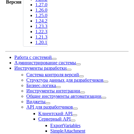
Версия
1.27.0
1.26.0
1.25.0
1.24.2
1.23.3
1.22.3
1.21.3
1.20.1
Работа с системой
Администрирование системы
Инструменты разработки
Система контроля версий
Структура данных для разработчиков
Бизнес-логика
Инструменты интеграции
Общие инструменты автоматизации
Виджеты
API для разработчиков
Клиентский API
Серверный API
ExportVariables
SimpleAttachment