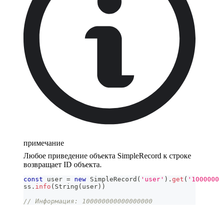
примечание
Любое приведение объекта SimpleRecord к строке
возвращает ID объекта.
const
 user 
=
new
SimpleRecord
(
'user'
)
.
get
(
'1000000
ss
.
info
(
String
(
user
)
)
// Информация: 100000000000000000