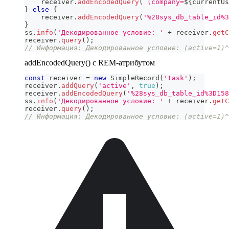
    receiver
.
addEncodedQuery
(
`
(company=
${
currentUs
}
else
{
    receiver
.
addEncodedQuery
(
'%28sys_db_table_id%3
}
ss
.
info
(
'Декодированное условие: '
+
 receiver
.
getC
receiver
.
query
(
)
;
// Информация: Декодированное условие: (active=1)^
addEncodedQuery() с REM-атрибутом
const
 receiver 
=
new
SimpleRecord
(
'task'
)
;
receiver
.
addQuery
(
'active'
,
true
)
;
receiver
.
addEncodedQuery
(
'%28sys_db_table_id%3D158
ss
.
info
(
'Декодированное условие: '
+
 receiver
.
getC
receiver
.
query
(
)
;
// Информация: Декодированное условие: (active=1)^