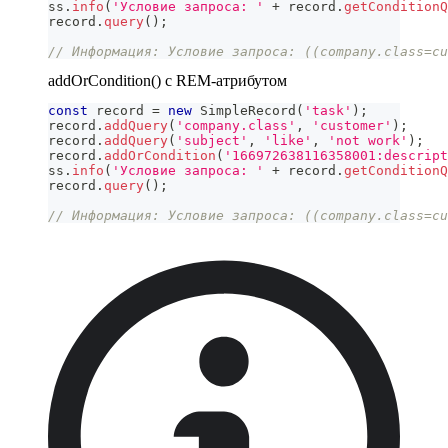
ss
.
info
(
'Условие запроса: '
+
 record
.
getConditionQ
record
.
query
(
)
;
// Информация: Условие запроса: ((company.class=cu
addOrCondition() c REM-атрибутом
const
 record 
=
new
SimpleRecord
(
'task'
)
;
record
.
addQuery
(
'company.class'
,
'customer'
)
;
record
.
addQuery
(
'subject'
,
'like'
,
'not work'
)
;
record
.
addOrCondition
(
'166972638116358001:descript
ss
.
info
(
'Условие запроса: '
+
 record
.
getConditionQ
record
.
query
(
)
;
// Информация: Условие запроса: ((company.class=cu