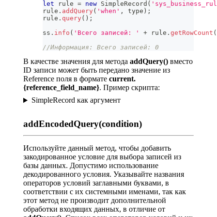
let
 rule 
=
new
SimpleRecord
(
'sys_business_rul
rule
.
addQuery
(
'when'
,
 type
)
;
rule
.
query
(
)
;
ss
.
info
(
'Всего записей: '
+
 rule
.
getRowCount
(
//Информация: Всего записей: 0
В качестве значения для метода
addQuery()
вместо
ID записи может быть передано значение из
Reference поля в формате
current.
{reference_field_name}
. Пример скрипта:
SimpleRecord как аргумент
addEncodedQuery(condition)
Используйте данный метод, чтобы добавить
закодированное условие для выбора записей из
базы данных. Допустимо использование
декодированного условия. Указывайте названия
операторов условий заглавными буквами, в
соответствии с их системными именами, так как
этот метод не производит дополнительной
обработки входящих данных, в отличие от