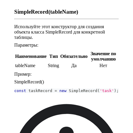
SimpleRecord(tableName)
Используйте этот конструктор для создания
объекта класса SimpleRecord для конкретной
таблицы.
Параметры:
Значение по
Наименование
Тип
Обязательно
умолчанию
tableName
String
Да
Нет
Пример:
SimpleRecord()
const
 taskRecord 
=
new
SimpleRecord
(
'task'
)
;