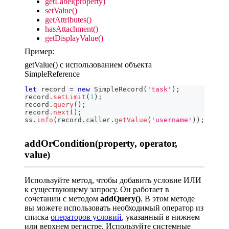
getLabel(property)
setValue()
getAttributes()
hasAttachment()
getDisplayValue()
Пример:
getValue() с использованием объекта
SimpleReference
let
 record 
=
new
SimpleRecord
(
'task'
)
;
record
.
setLimit
(
1
)
;
record
.
query
(
)
;
record
.
next
(
)
;
ss
.
info
(
record
.
caller
.
getValue
(
'username'
)
)
;
addOrCondition(property, operator,
value)
Используйте метод, чтобы добавить условие ИЛИ
к существующему запросу. Он работает в
сочетании с методом
addQuery()
. В этом методе
вы можете использовать необходимый оператор из
списка
операторов условий
, указанный в нижнем
или верхнем регистре. Используйте системные