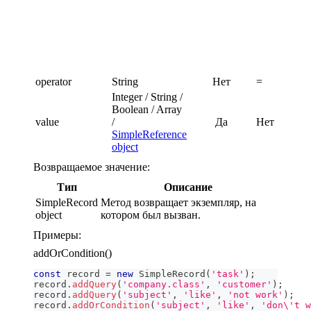
operator
String
Нет
=
Integer / String /
Boolean / Array
value
/
Да
Нет
SimpleReference
object
Возвращаемое значение:
Тип
Описание
SimpleRecord
Метод возвращает экземпляр, на
object
котором был вызван.
Примеры:
addOrCondition()
const
 record 
=
new
SimpleRecord
(
'task'
)
;
record
.
addQuery
(
'company.class'
,
'customer'
)
;
record
.
addQuery
(
'subject'
,
'like'
,
'not work'
)
;
record
.
addOrCondition
(
'subject'
,
'like'
,
'don\'t w