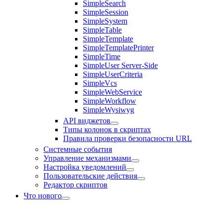
SimpleSearch
SimpleSession
SimpleSystem
SimpleTable
SimpleTemplate
SimpleTemplatePrinter
SimpleTime
SimpleUser Server-Side
SimpleUserCriteria
SimpleVcs
SimpleWebService
SimpleWorkflow
SimpleWysiwyg
API виджетов
Типы колонок в скриптах
Правила проверки безопасности URL
Системные события
Управление механизмами
Настройка уведомлений
Пользовательские действия
Редактор скриптов
Что нового