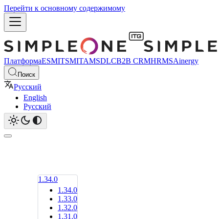
Перейти к основному содержимому
Платформа
ESM
ITSM
ITAM
SDLC
B2B CRM
HRMS
Ainergy
Поиск
Русский
English
Русский
1.34.0
1.34.0
1.33.0
1.32.0
1.31.0