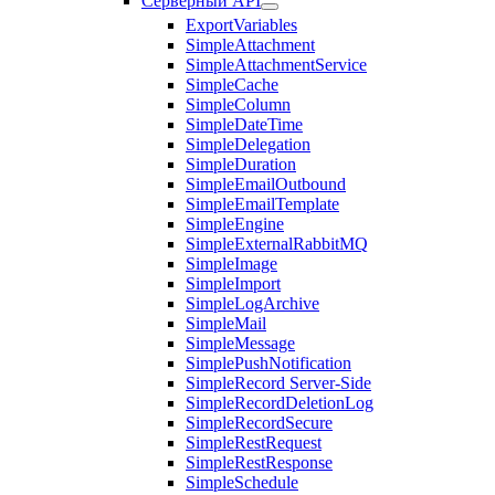
Серверный API
ExportVariables
SimpleAttachment
SimpleAttachmentService
SimpleCache
SimpleColumn
SimpleDateTime
SimpleDelegation
SimpleDuration
SimpleEmailOutbound
SimpleEmailTemplate
SimpleEngine
SimpleExternalRabbitMQ
SimpleImage
SimpleImport
SimpleLogArchive
SimpleMail
SimpleMessage
SimplePushNotification
SimpleRecord Server-Side
SimpleRecordDeletionLog
SimpleRecordSecure
SimpleRestRequest
SimpleRestResponse
SimpleSchedule