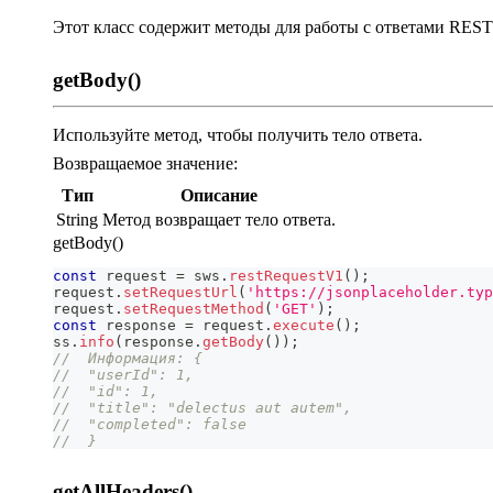
Этот класс содержит методы для работы с ответами REST
getBody()
Используйте метод, чтобы получить тело ответа.
Возвращаемое значение:
Тип
Описание
String
Метод возвращает тело ответа.
getBody()
const
 request 
=
 sws
.
restRequestV1
(
)
;
request
.
setRequestUrl
(
'https://jsonplaceholder.typ
request
.
setRequestMethod
(
'GET'
)
;
const
 response 
=
 request
.
execute
(
)
;
ss
.
info
(
response
.
getBody
(
)
)
;
//  Информация: {
//  "userId": 1,
//  "id": 1,
//  "title": "delectus aut autem",
//  "completed": false
//  }
getAllHeaders()