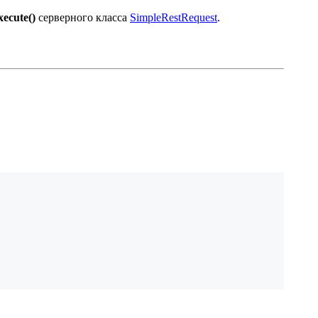
xecute()
серверного класса
SimpleRestRequest
.