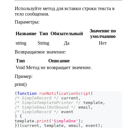
Используйте метод для вставки строки текста в
тело сообщения.
Параметры:
Значение по
Название
Тип
Обязательный
умолчанию
string
String
Да
Нет
Возвращаемое значение:
Тип
Описание
Void
Метод не возвращает значение.
Пример:
print()
(
function
runNotificationScript
(
/* SimpleRecord */
 current
,
/* SimpleTemplatePrinter */
 template
,
/* SimpleEmailOutbound */
 email
,
/* SimpleRecord */
 event
)
{
template
.
print
(
'SimpleOne'
)
;
}
)
(
current
,
 template
,
 email
,
 event
)
;