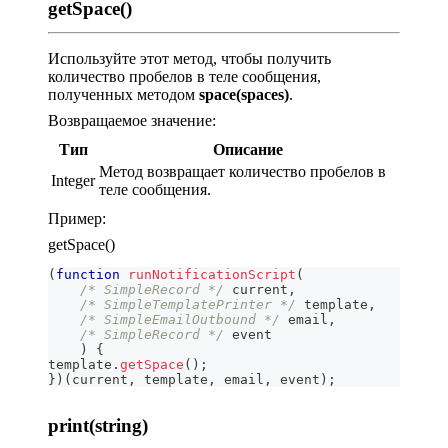
getSpace()
Используйте этот метод, чтобы получить
количество пробелов в теле сообщения,
полученных методом
space(spaces)
.
Возвращаемое значение:
Тип
Описание
Метод возвращает количество пробелов в
Integer
теле сообщения.
Пример:
getSpace()
(
function
runNotificationScript
(
/* SimpleRecord */
 current
,
/* SimpleTemplatePrinter */
 template
,
/* SimpleEmailOutbound */
 email
,
/* SimpleRecord */
 event
)
{
template
.
getSpace
(
)
;
}
)
(
current
,
 template
,
 email
,
 event
)
;
print(string)