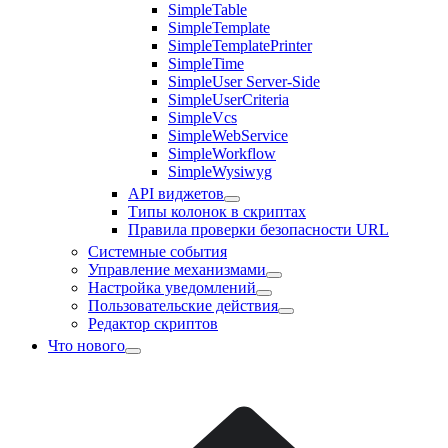
SimpleTable
SimpleTemplate
SimpleTemplatePrinter
SimpleTime
SimpleUser Server-Side
SimpleUserCriteria
SimpleVcs
SimpleWebService
SimpleWorkflow
SimpleWysiwyg
API виджетов
Типы колонок в скриптах
Правила проверки безопасности URL
Системные события
Управление механизмами
Настройка уведомлений
Пользовательские действия
Редактор скриптов
Что нового