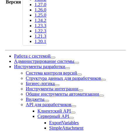
Версия
1.27.0
1.26.0
1.25.0
1.24.2
1.23.3
1.22.3
1.21.3
1.20.1
Работа с системой
Администрирование системы
Инструменты разработки
Система контроля версий
Структура данных для разработчиков
Бизнес-логика
Инструменты интеграции
Общие инструменты автоматизации
Виджеты
API для разработчиков
Клиентский API
Серверный API
ExportVariables
SimpleAttachment