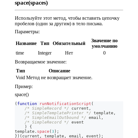
space(spaces)
Используйте этот метод, чтобы вставить цепочку
пробелов (один за другим) в тело письма.
Параметры:
Значение по
Название
Тип
Обязательный
умолчанию
time
Integer
Нет
0
Возвращаемое значение:
Тип
Описание
Void
Метод не возвращает значение.
Пример:
space()
(
function
runNotificationScript
(
/* SimpleRecord */
 current
,
/* SimpleTemplatePrinter */
 template
,
/* SimpleEmailOutbound */
 email
,
/* SimpleRecord */
 event
)
{
template
.
space
(
3
)
;
}
)
(
current
,
 template
,
 email
,
 event
)
;