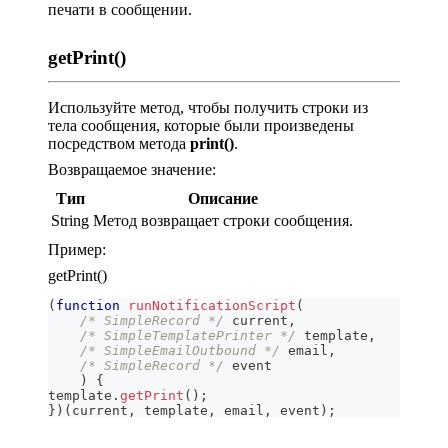
печати в сообщении.
getPrint()
Используйте метод, чтобы получить строки из
тела сообщения, которые были произведены
посредством метода
print()
.
Возвращаемое значение:
Тип
Описание
String
Метод возвращает строки сообщения.
Пример:
getPrint()
(
function
runNotificationScript
(
/* SimpleRecord */
 current
,
/* SimpleTemplatePrinter */
 template
,
/* SimpleEmailOutbound */
 email
,
/* SimpleRecord */
 event
)
{
template
.
getPrint
(
)
;
}
)
(
current
,
 template
,
 email
,
 event
)
;