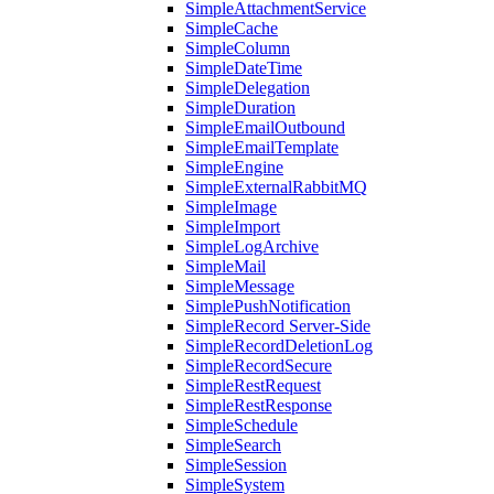
SimpleAttachmentService
SimpleCache
SimpleColumn
SimpleDateTime
SimpleDelegation
SimpleDuration
SimpleEmailOutbound
SimpleEmailTemplate
SimpleEngine
SimpleExternalRabbitMQ
SimpleImage
SimpleImport
SimpleLogArchive
SimpleMail
SimpleMessage
SimplePushNotification
SimpleRecord Server-Side
SimpleRecordDeletionLog
SimpleRecordSecure
SimpleRestRequest
SimpleRestResponse
SimpleSchedule
SimpleSearch
SimpleSession
SimpleSystem