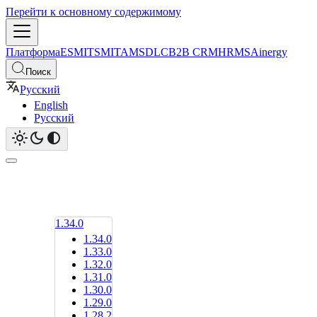
Перейти к основному содержимому
Платформа
ESM
ITSM
ITAM
SDLC
B2B CRM
HRMS
Ainergy
Поиск
Русский
English
Русский
1.34.0
1.34.0
1.33.0
1.32.0
1.31.0
1.30.0
1.29.0
1.28.2