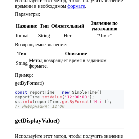
Используйте этот метод, чтобы получить значение
времени в необходимом
формате
.
Параметры:
Значение по
Название
Тип
Обязательный
умолчанию
format
String
Нет
"Ч:м:с"
Возвращаемое значение:
Тип
Описание
Метод возвращает время в заданном
String
формате.
Пример:
getByFormat()
const
 reportTime 
=
new
SimpleTime
(
)
;
reportTime
.
setValue
(
'12:00:00'
)
;
ss
.
info
(
reportTime
.
getByFormat
(
'H:i'
)
)
;
// Информация: 12:00
getDisplayValue()
Используйте этот метод, чтобы получить значение