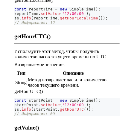
getHourLocalTime()
const
 reportTime 
=
new
SimpleTime
(
)
;
reportTime
.
setValue
(
'12:00:00'
)
;
ss
.
info
(
reportTime
.
getHourLocalTime
(
)
)
;
// Информация: 12
getHourUTC()
Используйте этот метод, чтобы получить
количество часов текущего времени по UTC.
Возвращаемое значение:
Тип
Описание
Метод возвращает час или количество
String
часов текущего времени.
getHourUTC()
const
 startPoint 
=
new
SimpleTime
(
)
;
startPoint
.
setValue
(
'12:00:00'
)
;
ss
.
info
(
startPoint
.
getHourUTC
(
)
)
;
// Информация: 09
getValue()