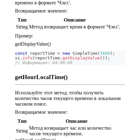
времени в формате 'Ч:м:с'.
Возвращаемое значение:
Тип
Описание
String
Метод возвращает время в формате 'Ч:м:с'.
Пример:
getDisplayValue()
const
 reportTime 
=
new
SimpleTime
(
3600
)
;
ss
.
info
(
reportTime
.
getDisplayValue
(
)
)
;
// Информация: 04:00:00
getHourLocalTime()
Используйте этот метод, чтобы получить
количество часов текущего времени в локальном
часовом поясе.
Возвращаемое значение:
Тип
Описание
Метод возвращает час или количество
String
часов текущего времени.