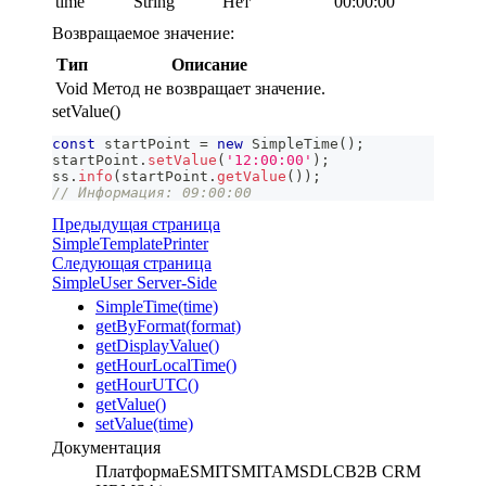
time
String
Нет
"00:00:00"
Возвращаемое значение:
Тип
Описание
Void
Метод не возвращает значение.
setValue()
const
 startPoint 
=
new
SimpleTime
(
)
;
startPoint
.
setValue
(
'12:00:00'
)
;
ss
.
info
(
startPoint
.
getValue
(
)
)
;
// Информация: 09:00:00
Предыдущая страница
SimpleTemplatePrinter
Следующая страница
SimpleUser Server-Side
SimpleTime(time)
getByFormat(format)
getDisplayValue()
getHourLocalTime()
getHourUTC()
getValue()
setValue(time)
Документация
Платформа
ESM
ITSM
ITAM
SDLC
B2B CRM