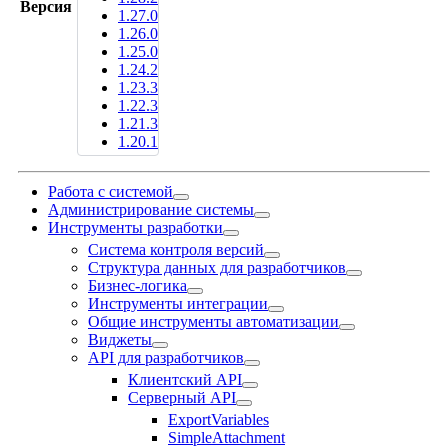
Версия
1.27.0
1.26.0
1.25.0
1.24.2
1.23.3
1.22.3
1.21.3
1.20.1
Работа с системой
Администрирование системы
Инструменты разработки
Система контроля версий
Структура данных для разработчиков
Бизнес-логика
Инструменты интеграции
Общие инструменты автоматизации
Виджеты
API для разработчиков
Клиентский API
Серверный API
ExportVariables
SimpleAttachment