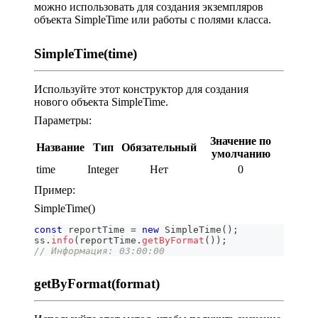
можно использовать для создания экземпляров
объекта SimpleTime или работы с полями класса.
SimpleTime(time)
Используйте этот конструктор для создания
нового объекта SimpleTime.
Параметры:
Значение по
Название
Тип
Обязательный
умолчанию
time
Integer
Нет
0
Пример:
SimpleTime()
const
 reportTime 
=
new
SimpleTime
(
)
;
ss
.
info
(
reportTime
.
getByFormat
(
)
)
;
// Информация: 03:00:00
getByFormat(format)