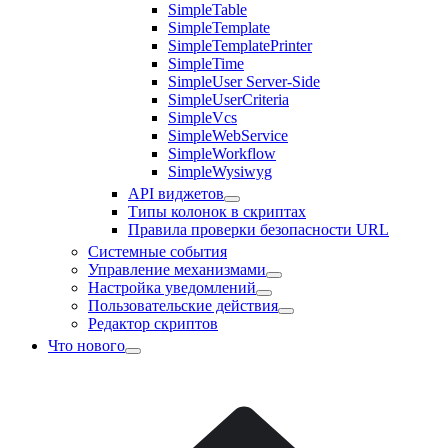
SimpleTable
SimpleTemplate
SimpleTemplatePrinter
SimpleTime
SimpleUser Server-Side
SimpleUserCriteria
SimpleVcs
SimpleWebService
SimpleWorkflow
SimpleWysiwyg
API виджетов
Типы колонок в скриптах
Правила проверки безопасности URL
Системные события
Управление механизмами
Настройка уведомлений
Пользовательские действия
Редактор скриптов
Что нового