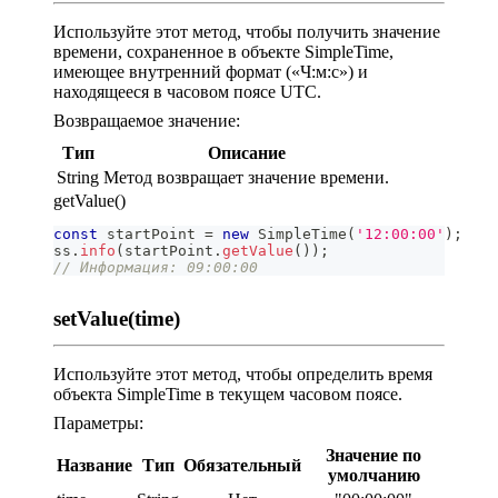
Используйте этот метод, чтобы получить значение
времени, сохраненное в объекте SimpleTime,
имеющее внутренний формат («Ч:м:с») и
находящееся в часовом поясе UTC.
Возвращаемое значение:
Тип
Описание
String
Метод возвращает значение времени.
getValue()
const
 startPoint 
=
new
SimpleTime
(
'12:00:00'
)
;
ss
.
info
(
startPoint
.
getValue
(
)
)
;
// Информация: 09:00:00
setValue(time)
Используйте этот метод, чтобы определить время
объекта SimpleTime в текущем часовом поясе.
Параметры:
Значение по
Название
Тип
Обязательный
умолчанию