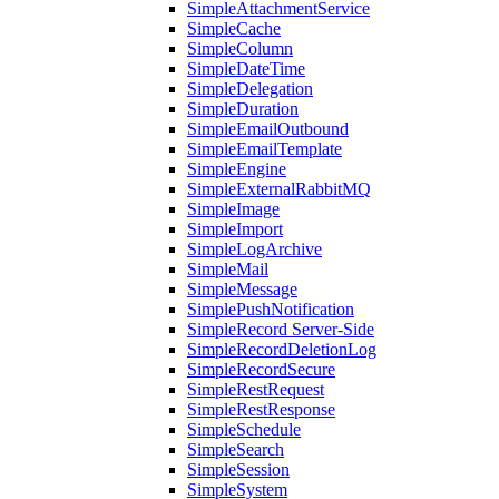
SimpleAttachmentService
SimpleCache
SimpleColumn
SimpleDateTime
SimpleDelegation
SimpleDuration
SimpleEmailOutbound
SimpleEmailTemplate
SimpleEngine
SimpleExternalRabbitMQ
SimpleImage
SimpleImport
SimpleLogArchive
SimpleMail
SimpleMessage
SimplePushNotification
SimpleRecord Server-Side
SimpleRecordDeletionLog
SimpleRecordSecure
SimpleRestRequest
SimpleRestResponse
SimpleSchedule
SimpleSearch
SimpleSession
SimpleSystem