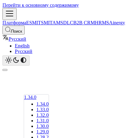
Перейти к основному содержимому
Платформа
ESM
ITSM
ITAM
SDLC
B2B CRM
HRMS
Ainergy
Поиск
Русский
English
Русский
1.34.0
1.34.0
1.33.0
1.32.0
1.31.0
1.30.0
1.29.0
1.28.2