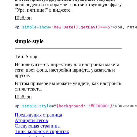
день недели и отображает соответствующую фразу
"Ура, пятница!" в виджете.
Шаблон
<
p
simple-show
=
"
new Date().getDay()===5
"
>
Ура, пятн
simple-style
Тип: String
Используйте эту директиву для настройки макета
тега: цвет фона, настройки шрифта, указатель и
другое.
В этом примере вы можете увидеть, как настроить
стиль текста.
Шаблон
<
p
simple-style
=
"
{background: '#FF0000'}
"
>
Внимание
Предыдущая страница
Атрибуты тегов
Следующая страница
Типы колонок в скриптах