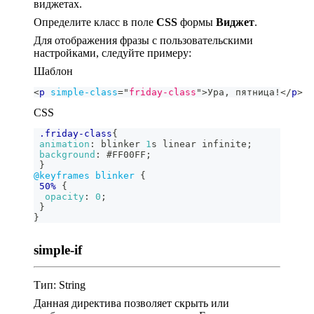
виджетах.
Определите класс в поле
CSS
формы
Виджет
.
Для отображения фразы с пользовательскими
настройками, следуйте примеру:
Шаблон
<
p
simple-class
=
"
friday-class
"
>
Ура, пятница!
</
p
>
CSS
.friday-class
{
animation
:
 blinker 
1
s
 linear infinite
;
background
:
#FF00FF
;
}
@keyframes
 blinker
{
50%
{
opacity
:
0
;
}
}
simple-if
Тип: String
Данная директива позволяет скрыть или