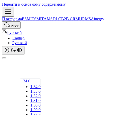
Перейти к основному содержимому
Платформа
ESM
ITSM
ITAM
SDLC
B2B CRM
HRMS
Ainergy
Поиск
Русский
English
Русский
1.34.0
1.34.0
1.33.0
1.32.0
1.31.0
1.30.0
1.29.0
1.28.2