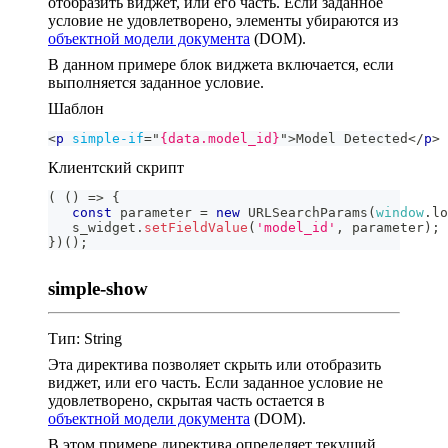
отобразить виджет, или его часть. Если заданное
условие не удовлетворено, элементы убираются из
объектной модели документа
(DOM).
В данном примере блок виджета включается, если
выполняется заданное условие.
Шаблон
<
p
simple-if
=
"
{data.model_id}
"
>
Model Detected
</
p
>
Клиентский скрипт
(
(
)
=>
{
const
 parameter 
=
new
URLSearchParams
(
window
.
lo
   s_widget
.
setFieldValue
(
'model_id'
,
 parameter
)
;
}
)
(
)
;
simple-show
Тип: String
Эта директива позволяет скрыть или отобразить
виджет, или его часть. Если заданное условие не
удовлетворено, скрытая часть остается в
объектной модели документа
(DOM).
В этом примере директива определяет текущий