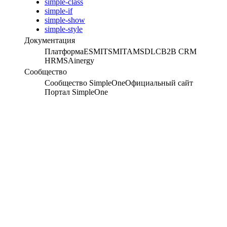
simple-class
simple-if
simple-show
simple-style
Документация
Платформа
ESM
ITSM
ITAM
SDLC
B2B CRM
HRMS
Ainergy
Сообщество
Сообщество SimpleOne
Официальный сайт
Портал SimpleOne