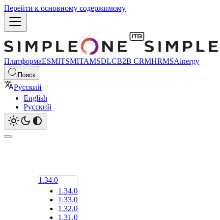
Перейти к основному содержимому
Платформа
ESM
ITSM
ITAM
SDLC
B2B CRM
HRMS
Ainergy
Поиск
Русский
English
Русский
1.34.0
1.34.0
1.33.0
1.32.0
1.31.0