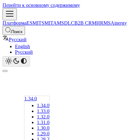
Перейти к основному содержимому
Платформа
ESM
ITSM
ITAM
SDLC
B2B CRM
HRMS
Ainergy
Поиск
Русский
English
Русский
1.34.0
1.34.0
1.33.0
1.32.0
1.31.0
1.30.0
1.29.0
1.28.2