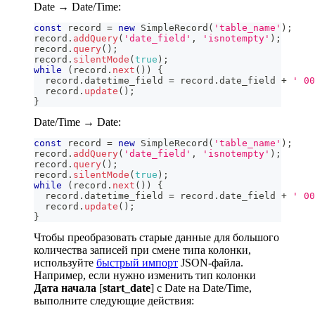
Date → Date/Time:
const
 record 
=
new
SimpleRecord
(
'table_name'
)
;
record
.
addQuery
(
'date_field'
,
'isnotempty'
)
;
record
.
query
(
)
;
record
.
silentMode
(
true
)
;
while
(
record
.
next
(
)
)
{
  record
.
datetime_field
=
 record
.
date_field
+
' 00
  record
.
update
(
)
;
}
Date/Time → Date:
const
 record 
=
new
SimpleRecord
(
'table_name'
)
;
record
.
addQuery
(
'date_field'
,
'isnotempty'
)
;
record
.
query
(
)
;
record
.
silentMode
(
true
)
;
while
(
record
.
next
(
)
)
{
  record
.
datetime_field
=
 record
.
date_field
+
' 00
  record
.
update
(
)
;
}
Чтобы преобразовать старые данные для большого
количества записей при смене типа колонки,
используйте
быстрый импорт
JSON-файла.
Например, если нужно изменить тип колонки
Дата начала
[
start_date
] с Date на Date/Time,
выполните следующие действия: