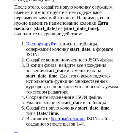
После этого, создайте новую колонку с нужным
именем и импортируйте в нее содержимое
переименовываемой колонки. Например, если
нужно изменить наименование колонки
Дата
начала
с [
start_date
] на [
start_date_time
],
выполните следующие действия:
Экспортируйте
записи из таблицы,
содержащей колонку
start_date
, в формате
JSON.
Создайте копию полученного JSON-файла.
В копии файла, найдите все вхождения
значения
start_date
и замените их на
start_date_time
. Для этого рекомендуется
использовать функцию множественных
курсоров, если она доступна в используемом
текстовом редакторе.
Сохраните изменения в JSON-файле.
Удалите колонку
start_date
из таблицы.
Создайте новую колонку
start_date_time
типа
Date/Time
.
Выполните
быстрый импорт
JSON-файла,
созданного после шагов 1–4.