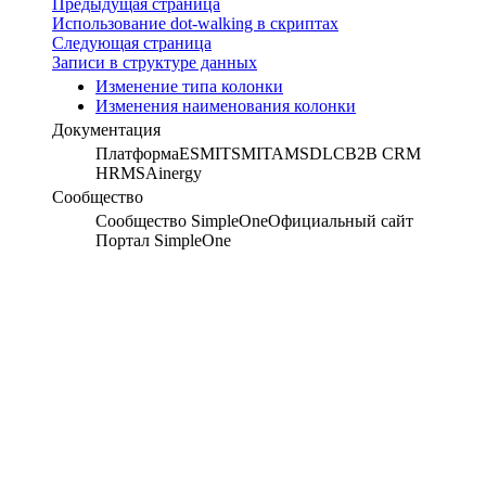
Предыдущая страница
Использование dot-walking в скриптах
Следующая страница
Записи в структуре данных
Изменение типа колонки
Изменения наименования колонки
Документация
Платформа
ESM
ITSM
ITAM
SDLC
B2B CRM
HRMS
Ainergy
Сообщество
Сообщество SimpleOne
Официальный сайт
Портал SimpleOne