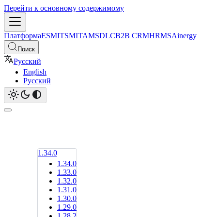
Перейти к основному содержимому
Платформа
ESM
ITSM
ITAM
SDLC
B2B CRM
HRMS
Ainergy
Поиск
Русский
English
Русский
1.34.0
1.34.0
1.33.0
1.32.0
1.31.0
1.30.0
1.29.0
1.28.2