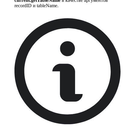
current.getTableName
в качестве аргументов
recordID и tableName.