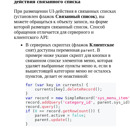
действия связанного списка
При размещении UI-действия в связанных списках
(установлен флажок
Связанный список
), вы
можете обращаться к объекту записи, на форме
которой размещен связанный список. Способ
обращения отличается для серверного и
клиентского API:
В серверных скриптах (флажок
Клиентское
снят) доступна переменная
. В
parent
примере ниже указан скрипт для кнопки в
связанном списке элементов меню, которая
удаляет выбранные пункты меню и, если в
вышестоящей категории меню не осталось
пунктов, делает ее неактивной:
for
(
var
 key 
in
 currents
)
{
    currents
[
key
]
.
deleteRecord
(
)
;
}
var
 record 
=
new
SimpleRecord
(
'sys_menu_item'
record
.
addQuery
(
'category_id'
,
 parent
.
sys_id
)
record
.
query
(
)
;
if
(
0
==
 record
.
getRowCount
(
)
)
{
    parent
.
active
=
false
;
    parent
.
update
(
)
;
}