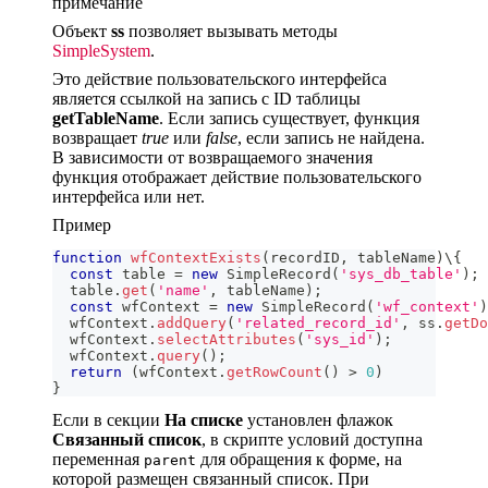
примечание
Объект
ss
позволяет вызывать методы
SimpleSystem
.
Это действие пользовательского интерфейса
является ссылкой на запись с ID таблицы
getTableName
. Если запись существует, функция
возвращает
true
или
false
, если запись не найдена.
В зависимости от возвращаемого значения
функция отображает действие пользовательского
интерфейса или нет.
Пример
function
wfContextExists
(
recordID
,
 tableName
)
\
{
const
 table 
=
new
SimpleRecord
(
'sys_db_table'
)
;
  table
.
get
(
'name'
,
 tableName
)
;
const
 wfContext 
=
new
SimpleRecord
(
'wf_context'
)
  wfContext
.
addQuery
(
'related_record_id'
,
 ss
.
getDo
  wfContext
.
selectAttributes
(
'sys_id'
)
;
  wfContext
.
query
(
)
;
return
(
wfContext
.
getRowCount
(
)
>
0
)
}
Если в секции
На списке
установлен флажок
Связанный список
, в скрипте условий доступна
переменная
для обращения к форме, на
parent
которой размещен связанный список. При