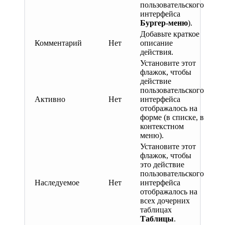
пользовательского
интерфейса
Бургер-меню
).
Добавьте краткое
Комментарий
Нет
описание
действия.
Установите этот
флажок, чтобы
действие
пользовательского
Активно
Нет
интерфейса
отображалось на
форме (в списке, в
контекстном
меню).
Установите этот
флажок, чтобы
это действие
пользовательского
Наследуемое
Нет
интерфейса
отображалось на
всех дочерних
таблицах
Таблицы
.