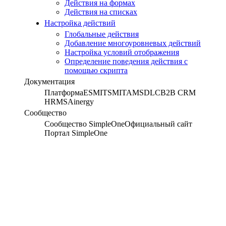
Действия на формах
Действия на списках
Настройка действий
Глобальные действия
Добавление многоуровневых действий
Настройка условий отображения
Определение поведения действия с
помощью скрипта
Документация
Платформа
ESM
ITSM
ITAM
SDLC
B2B CRM
HRMS
Ainergy
Сообщество
Сообщество SimpleOne
Официальный сайт
Портал SimpleOne