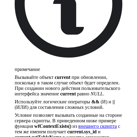
примечание
Вызывайте объект
current
при обновлении,
поскольку в таком случае объект будет определен.
При создании нового действия пользовательского
интерфейса значение
current
равно
NULL
.
Используйте логические операторы
&&
(И) и
||
(ИЛИ) для составления сложных условий.
Условие позволяет вызывать созданные на стороне
сервера скрипты. В приведенном ниже примере
функция
wfContextExists()
из
внешнего скрипта
с
тем же именем получает
current.sys_id
и