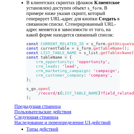
В клиентских скриптах (флажок
Клиентское
установлен) доступен объект
. В
s_form
примере ниже указан скрипт, который
генерирует URL-адрес для кнопки
Создать
в
связанном списке. Сгенерированный URL-
адрес меняется в зависимости от того, на
какой форме находится связанный список:
const
CURRENT_RELATED_ID
=
 s_form
.
getUniqueVa
const
 currentTable 
=
 s_form
.
getTableName
(
)
;
const
LIST_TABLE_NAME
=
 s_list
.
getTablesName
(
const
 tableName 
=
{
crm_opportunity
:
'opportunity'
,
crm_leads
:
'lead'
,
crm_marketing_campaign
:
'campaign'
,
crm_customer_company
:
'company'
,
}
;
s_go
.
open
(
`
/record/
${
LIST_TABLE_NAME
}
?field_related
)
;
Предыдущая страница
Пользовательские действия
Следующая страница
Наследование и переопределение UI-действий
Типы действий