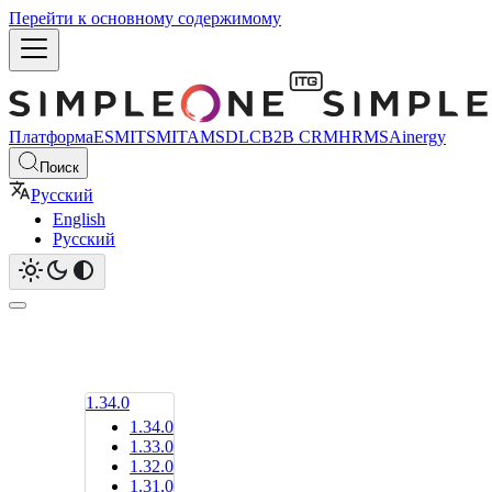
Перейти к основному содержимому
Платформа
ESM
ITSM
ITAM
SDLC
B2B CRM
HRMS
Ainergy
Поиск
Русский
English
Русский
1.34.0
1.34.0
1.33.0
1.32.0
1.31.0