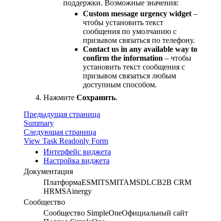
поддержки. Возможные значения:
Custom message urgency widget
–
чтобы установить текст
сообщения по умолчанию с
призывом связаться по телефону.
Contact us in any available way to
confirm the information
– чтобы
установить текст сообщения с
призывом связаться любым
доступным способом.
Нажмите
Сохранить
.
Предыдущая страница
Summary
Следующая страница
View Task Readonly Form
Интерфейс виджета
Настройка виджета
Документация
Платформа
ESM
ITSM
ITAM
SDLC
B2B CRM
HRMS
Ainergy
Сообщество
Сообщество SimpleOne
Официальный сайт