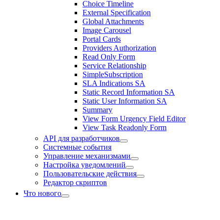
Choice Timeline
External Specification
Global Attachments
Image Carousel
Portal Cards
Providers Authorization
Read Only Form
Service Relationship
SimpleSubscription
SLA Indications SA
Static Record Information SA
Static User Information SA
Summary
View Form Urgency Field Editor
View Task Readonly Form
API для разработчиков
Системные события
Управление механизмами
Настройка уведомлений
Пользовательские действия
Редактор скриптов
Что нового