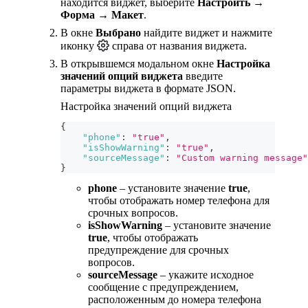
находится виджет, выберите
Настроить
→
Форма
→
Макет
.
В окне
Выбрано
найдите виджет и нажмите
иконку
справа от названия виджета.
В открывшемся модальном окне
Настройка
значений опций виджета
введите
параметры виджета в формате JSON.
Настройка значений опций виджета
{
"phone"
:
"true"
,
"isShowWarning"
:
"true"
,
"sourceMessage"
:
"Custom warning message"
}
phone
– установите значение
true
,
чтобы отображать номер телефона для
срочных вопросов.
isShowWarning
– установите значение
true
, чтобы отображать
предупреждение для срочных
вопросов.
sourceMessage
– укажите исходное
сообщение с предупреждением,
расположенным до номера телефона