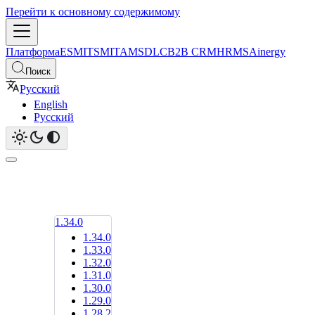
Перейти к основному содержимому
Платформа
ESM
ITSM
ITAM
SDLC
B2B CRM
HRMS
Ainergy
Поиск
Русский
English
Русский
1.34.0
1.34.0
1.33.0
1.32.0
1.31.0
1.30.0
1.29.0
1.28.2