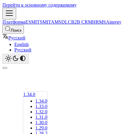
Перейти к основному содержимому
Платформа
ESM
ITSM
ITAM
SDLC
B2B CRM
HRMS
Ainergy
Поиск
Русский
English
Русский
1.34.0
1.34.0
1.33.0
1.32.0
1.31.0
1.30.0
1.29.0
1.28.2