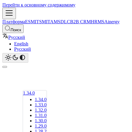
Перейти к основному содержимому
Платформа
ESM
ITSM
ITAM
SDLC
B2B CRM
HRMS
Ainergy
Поиск
Русский
English
Русский
1.34.0
1.34.0
1.33.0
1.32.0
1.31.0
1.30.0
1.29.0
1.28.2