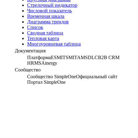
Стрелочный индикатор
Числовой показатель
Временная шкала
Диаграмма трендов
Список
Сводная таблица
Тепловая карта
Многоуровневая таблица
Документация
Платформа
ESM
ITSM
ITAM
SDLC
B2B CRM
HRMS
Ainergy
Сообщество
Сообщество SimpleOne
Официальный сайт
Портал SimpleOne