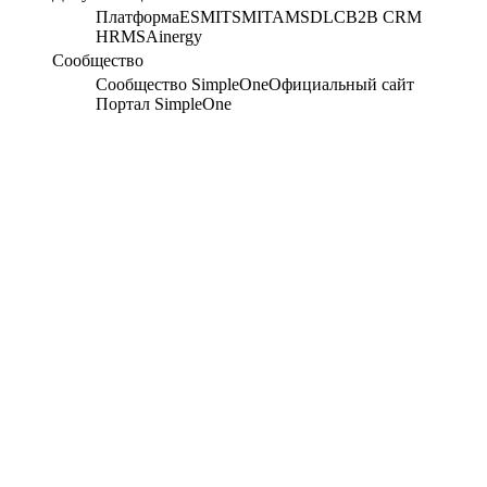
Платформа
ESM
ITSM
ITAM
SDLC
B2B CRM
HRMS
Ainergy
Сообщество
Сообщество SimpleOne
Официальный сайт
Портал SimpleOne