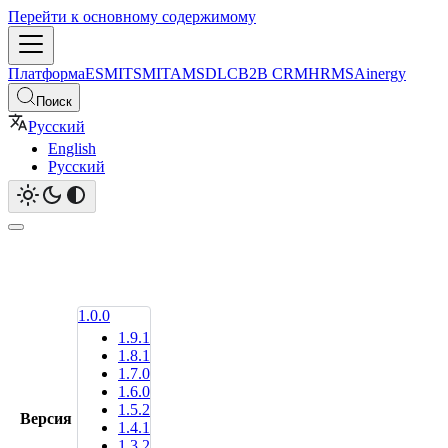
Перейти к основному содержимому
Платформа
ESM
ITSM
ITAM
SDLC
B2B CRM
HRMS
Ainergy
Поиск
Русский
English
Русский
1.0.0
1.9.1
1.8.1
1.7.0
1.6.0
1.5.2
Версия
1.4.1
1.3.2