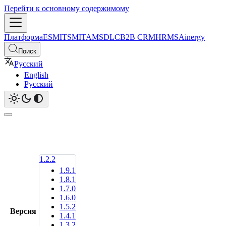
Перейти к основному содержимому
Платформа
ESM
ITSM
ITAM
SDLC
B2B CRM
HRMS
Ainergy
Поиск
Русский
English
Русский
1.2.2
1.9.1
1.8.1
1.7.0
1.6.0
1.5.2
Версия
1.4.1
1.3.2