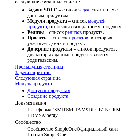
следующие связанные списки:
Задачи SDLC
– список
задач
, связанных с
данным продуктом.
Модули продукта
– список
модулей
продукта
, относящихся к данному продукту.
Релизы
– список
релизов
продукта.
Проекты
– список
проектов
, в которых
участвует данный продукт.
Дочерние продукты
– список продуктов,
для которых данные продукт является
родительским.
Предыдущая страница
Задачи спринтов
Следующая страница
Модуль продукта
Доступ к продуктам
Создание продукта
Документация
Платформа
ESM
ITSM
ITAM
SDLC
B2B CRM
HRMS
Ainergy
Сообщество
Сообщество SimpleOne
Официальный сайт
Портал SimpleOne