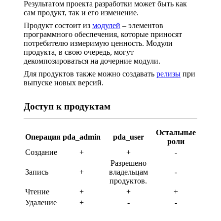
Результатом проекта разработки может быть как
сам продукт, так и его изменение.
Продукт состоит из
модулей
– элементов
программного обеспечения, которые приносят
потребителю измеримую ценность. Модули
продукта, в свою очередь, могут
декомпозироваться на дочерние модули.
Для продуктов также можно создавать
релизы
при
выпуске новых версий.
Доступ к продуктам
Остальные
Операция
pda_admin
pda_user
роли
Создание
+
+
-
Разрешено
Запись
+
владельцам
-
продуктов.
Чтение
+
+
+
Удаление
+
-
-