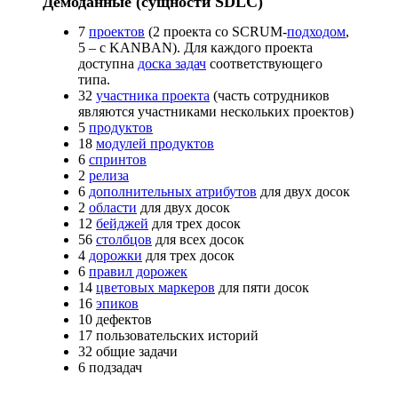
Демоданные (сущности SDLC)
7
проектов
(2 проекта со SCRUM-
подходом
,
5 – с KANBAN). Для каждого проекта
доступна
доска задач
соответствующего
типа.
32
участника проекта
(часть сотрудников
являются участниками нескольких проектов)
5
продуктов
18
модулей продуктов
6
спринтов
2
релиза
6
дополнительных атрибутов
для двух досок
2
области
для двух досок
12
бейджей
для трех досок
56
столбцов
для всех досок
4
дорожки
для трех досок
6
правил дорожек
14
цветовых маркеров
для пяти досок
16
эпиков
10 дефектов
17 пользовательских историй
32 общие задачи
6 подзадач