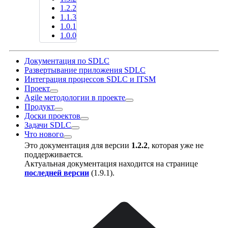
1.2.2
1.1.3
1.0.1
1.0.0
Документация по SDLC
Развертывание приложения SDLC
Интеграция процессов SDLC и ITSM
Проект
Agile методологии в проекте
Продукт
Доски проектов
Задачи SDLC
Что нового
Это документация для версии
1.2.2
, которая уже не
поддерживается.
Актуальная документация находится на странице
последней версии
(
1.9.1
).