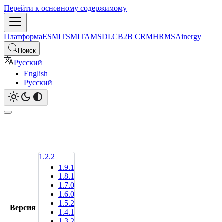
Перейти к основному содержимому
Платформа
ESM
ITSM
ITAM
SDLC
B2B CRM
HRMS
Ainergy
Поиск
Русский
English
Русский
1.2.2
1.9.1
1.8.1
1.7.0
1.6.0
1.5.2
Версия
1.4.1
1.3.2