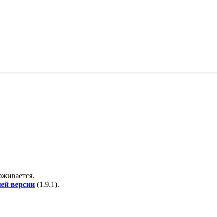
рживается.
ней версии
(
1.9.1
).