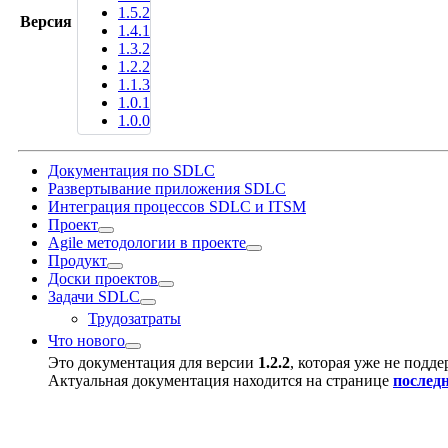
1.5.2
Версия
1.4.1
1.3.2
1.2.2
1.1.3
1.0.1
1.0.0
Документация по SDLC
Развертывание приложения SDLC
Интеграция процессов SDLC и ITSM
Проект
Agile методологии в проекте
Продукт
Доски проектов
Задачи SDLC
Трудозатраты
Что нового
Это документация для версии
1.2.2
, которая уже не подде
Актуальная документация находится на странице
послед