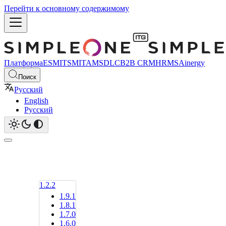
Перейти к основному содержимому
Платформа
ESM
ITSM
ITAM
SDLC
B2B CRM
HRMS
Ainergy
Поиск
Русский
English
Русский
1.2.2
1.9.1
1.8.1
1.7.0
1.6.0