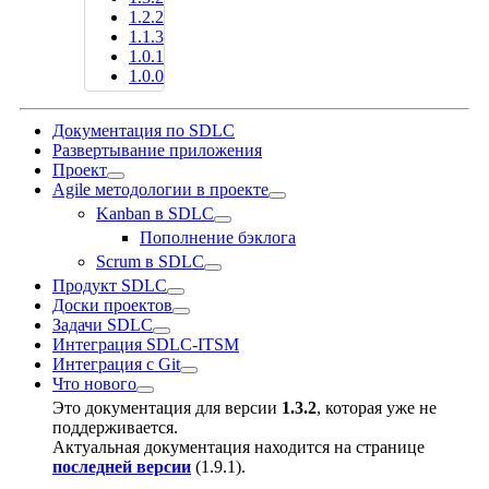
1.2.2
1.1.3
1.0.1
1.0.0
Документация по SDLC
Развертывание приложения
Проект
Agile методологии в проекте
Kanban в SDLC
Пополнение бэклога
Scrum в SDLC
Продукт SDLC
Доски проектов
Задачи SDLC
Интеграция SDLC-ITSM
Интеграция с Git
Что нового
Это документация для версии
1.3.2
, которая уже не
поддерживается.
Актуальная документация находится на странице
последней версии
(
1.9.1
).