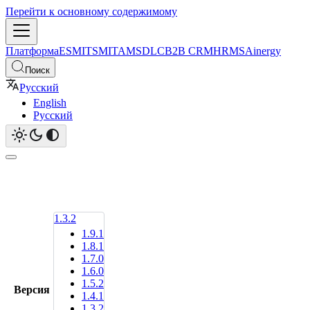
Перейти к основному содержимому
Платформа
ESM
ITSM
ITAM
SDLC
B2B CRM
HRMS
Ainergy
Поиск
Русский
English
Русский
1.3.2
1.9.1
1.8.1
1.7.0
1.6.0
1.5.2
Версия
1.4.1
1.3.2