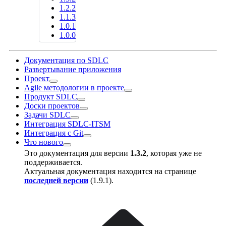
1.2.2
1.1.3
1.0.1
1.0.0
Документация по SDLC
Развертывание приложения
Проект
Agile методологии в проекте
Продукт SDLC
Доски проектов
Задачи SDLC
Интеграция SDLC-ITSM
Интеграция с Git
Что нового
Это документация для версии
1.3.2
, которая уже не
поддерживается.
Актуальная документация находится на странице
последней версии
(
1.9.1
).