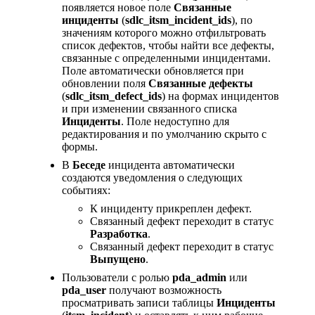
появляется новое поле
Связанные
инциденты
(
sdlc_itsm_incident_ids
), по
значениям которого можно отфильтровать
список дефектов, чтобы найти все дефекты,
связанные с определенными инцидентами.
Поле автоматически обновляется при
обновлении поля
Связанные дефекты
(
sdlc_itsm_defect_ids
) на формах инцидентов
и при изменении связанного списка
Инциденты
. Поле недоступно для
редактирования и по умолчанию скрыто с
формы.
В
Беседе
инцидента автоматически
создаются уведомления о следующих
событиях:
К инциденту прикреплен дефект.
Связанный дефект переходит в статус
Разработка
.
Связанный дефект переходит в статус
Выпущено
.
Пользователи с ролью
pda_admin
или
pda_user
получают возможность
просматривать записи таблицы
Инциденты