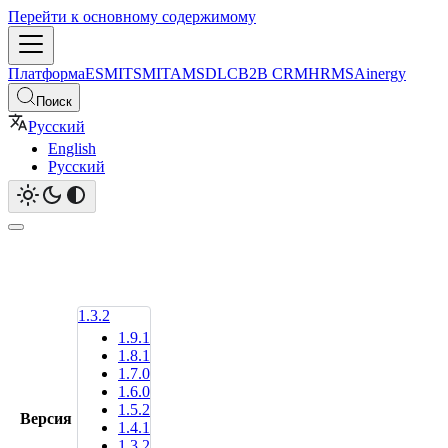
Перейти к основному содержимому
Платформа
ESM
ITSM
ITAM
SDLC
B2B CRM
HRMS
Ainergy
Поиск
Русский
English
Русский
1.3.2
1.9.1
1.8.1
1.7.0
1.6.0
1.5.2
Версия
1.4.1
1.3.2