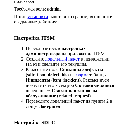
подсказка
Требуемая роль:
admin
.
После
установки
пакета интеграции, выполните
следующие действия:
Настройка ITSM
Переключитеcь в
настройках
администратора
на приложение ITSM.
Создайте
локальный пакет
в приложении
ITSM и сделайте его текущим.
Разместите поле
Связанные дефекты
(
sdlc_itsm_defect_ids
) на
форме
таблицы
Инциденты
(
itsm_incident
). Рекомендуем
поместить его в секцию
Связанные записи
перед полем
Связанный запрос на
обслуживание
(
related_request
).
Переведите локальный пакет из пункта 2 в
статус
Завершен
.
Настройка SDLC