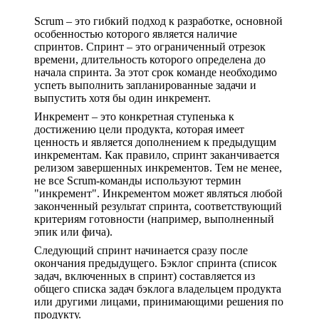
Scrum – это гибкий подход к разработке, основной
особенностью которого является наличие
спринтов. Спринт – это ограниченный отрезок
времени, длительность которого определена до
начала спринта. За этот срок команде необходимо
успеть выполнить запланированные задачи и
выпустить хотя бы один инкремент.
Инкремент – это конкретная ступенька к
достижению цели продукта, которая имеет
ценность и является дополнением к предыдущим
инкрементам. Как правило, спринт заканчивается
релизом завершенных инкрементов. Тем не менее,
не все Scrum-команды используют термин
"инкремент". Инкрементом может являться любой
законченный результат спринта, соответствующий
критериям готовности (например, выполненный
эпик или фича).
Следующий спринт начинается сразу после
окончания предыдущего. Бэклог спринта (список
задач, включенных в спринт) составляется из
общего списка задач бэклога владельцем продукта
или другими лицами, принимающими решения по
продукту.