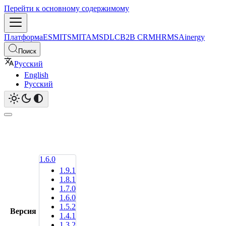
Перейти к основному содержимому
Платформа
ESM
ITSM
ITAM
SDLC
B2B CRM
HRMS
Ainergy
Поиск
Русский
English
Русский
1.6.0
1.9.1
1.8.1
1.7.0
1.6.0
1.5.2
Версия
1.4.1
1.3.2