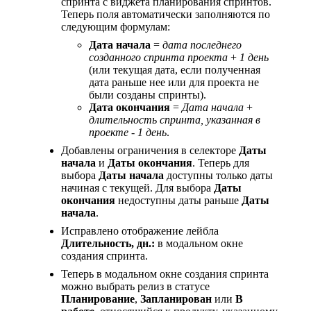
спринта с виджета планирования спринтов.
Теперь поля автоматически заполняются по
следующим формулам:
Дата начала
=
дата последнего
созданного спринта проекта
+
1 день
(или текущая дата, если полученная
дата раньше нее или для проекта не
были созданы спринты).
Дата окончания
=
Дата начала
+
длительность спринта, указанная в
проекте
-
1 день
.
Добавлены ограничения в селекторе
Даты
начала
и
Даты окончания
. Теперь для
выбора
Даты начала
доступны только даты
начиная с текущей. Для выбора
Даты
окончания
недоступны даты раньше
Даты
начала
.
Исправлено отображение лейбла
Длительность, дн.:
в модальном окне
создания спринта.
Теперь в модальном окне создания спринта
можно выбрать релиз в статусе
Планирование
,
Запланирован
или
В