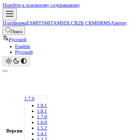
Перейти к основному содержимому
Платформа
ESM
ITSM
ITAM
SDLC
B2B CRM
HRMS
Ainergy
Поиск
Русский
English
Русский
1.7.0
1.9.1
1.8.1
1.7.0
1.6.0
1.5.2
Версия
1.4.1
1.3.2