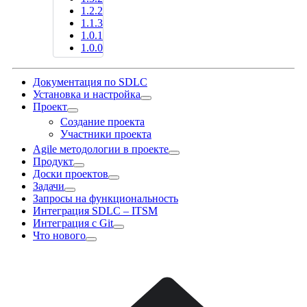
1.2.2
1.1.3
1.0.1
1.0.0
Документация по SDLC
Установка и настройка
Проект
Создание проекта
Участники проекта
Agile методологии в проекте
Продукт
Доски проектов
Задачи
Запросы на функциональность
Интеграция SDLC – ITSM
Интеграция с Git
Что нового