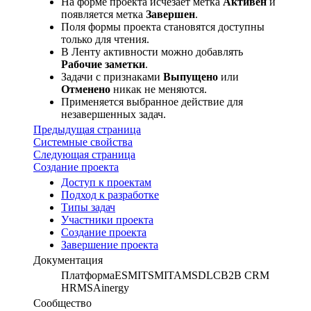
На форме проекта исчезает метка
Активен
и
появляется метка
Завершен
.
Поля формы проекта становятся доступны
только для чтения.
В Ленту активности можно добавлять
Рабочие заметки
.
Задачи с признаками
Выпущено
или
Отменено
никак не меняются.
Применяется выбранное действие для
незавершенных задач.
Предыдущая страница
Системные свойства
Следующая страница
Создание проекта
Доступ к проектам
Подход к разработке
Типы задач
Участники проекта
Создание проекта
Завершение проекта
Документация
Платформа
ESM
ITSM
ITAM
SDLC
B2B CRM
HRMS
Ainergy
Сообщество