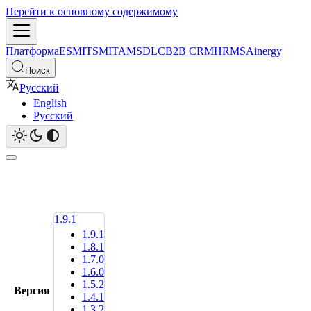
Перейти к основному содержимому
Платформа
ESM
ITSM
ITAM
SDLC
B2B CRM
HRMS
Ainergy
Поиск
Русский
English
Русский
1.9.1
1.9.1
1.8.1
1.7.0
1.6.0
1.5.2
Версия
1.4.1
1.3.2