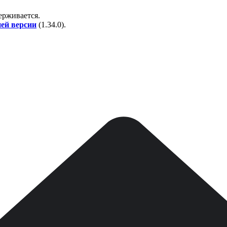
держивается.
ней версии
(
1.34.0
).