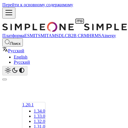
Перейти к основному содержимому
Платформа
ESM
ITSM
ITAM
SDLC
B2B CRM
HRMS
Ainergy
Поиск
Русский
English
Русский
1.20.1
1.34.0
1.33.0
1.32.0
1.31.0