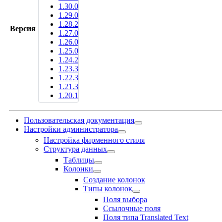
1.30.0
1.29.0
1.28.2
Версия
1.27.0
1.26.0
1.25.0
1.24.2
1.23.3
1.22.3
1.21.3
1.20.1
Пользовательская документация
Настройки администратора
Настройка фирменного стиля
Структура данных
Таблицы
Колонки
Создание колонок
Типы колонок
Поля выбора
Ссылочные поля
Поля типа Translated Text